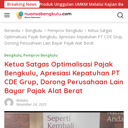
L
etakan Potensi Produk Unggulan UMKM Melalui Kajian Bank Ind
Breaking News
a
n
g
s
Beranda
Bengkulu
Pemprov Bengkulu
Ketua Satgas
u
Optimalisasi Pajak Bengkulu, Apresiasi Kepatuhan PT CDE Grup,
n
Dorong Perusahaan Lain Bayar Pajak Alat Berat
g
k
Bengkulu
,
Pemprov Bengkulu
e
Ketua Satgas Optimalisasi Pajak
k
Bengkulu, Apresiasi Kepatuhan PT
o
n
CDE Grup, Dorong Perusahaan Lain
t
Bayar Pajak Alat Berat
e
n
Redaksi
November 24, 2025