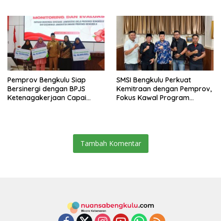
Keamanan, dan Mutu
Pentingnya Inovasi
Pangan, Harga TBS Sawit
Masih Jadi Sorotan
Pemprov Bengkulu Siap
SMSI Bengkulu Perkuat
Bersinergi dengan BPJS
Kemitraan dengan Pemprov,
Ketenagakerjaan Capai
Fokus Kawal Program
Target Universal Coverage
Pembangunan
Jamsostek
Tambah Komentar