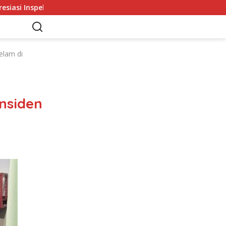
nspektorat Provinsi Bengkulu Dukung Gerakan Donor Darah
elam di
nsiden