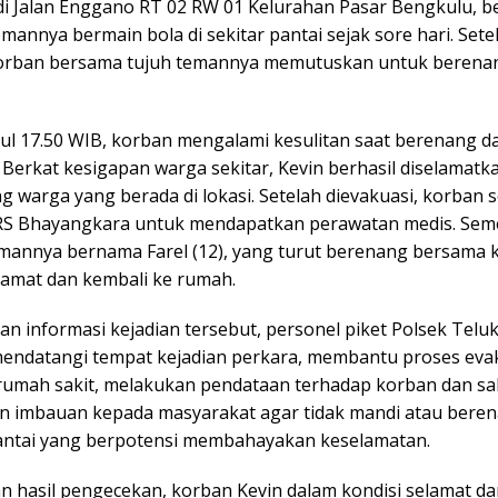
di Jalan Enggano RT 02 RW 01 Kelurahan Pasar Bengkulu, 
mannya bermain bola di sekitar pantai sejak sore hari. Setel
orban bersama tujuh temannya memutuskan untuk berenang
kul 17.50 WIB, korban mengalami kesulitan saat berenang 
Berkat kesigapan warga sekitar, Kevin berhasil diselamatk
 warga yang berada di lokasi. Setelah dievakuasi, korban 
RS Bhayangkara untuk mendapatkan perawatan medis. Seme
mannya bernama Farel (12), yang turut berenang bersama 
elamat dan kembali ke rumah.
n informasi kejadian tersebut, personel piket Polsek Telu
endatangi tempat kejadian perkara, membantu proses eva
rumah sakit, melakukan pendataan terhadap korban dan sak
 imbauan kepada masyarakat agar tidak mandi atau beren
ntai yang berpotensi membahayakan keselamatan.
n hasil pengecekan, korban Kevin dalam kondisi selamat da