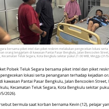
egara bersama piket intel dan piket reskrim melakukan pengecekan lokasi sert
ian orang tenggelam di kawasan Pantai Pasar Bengkulu, Jalan Bencoolen Street
, Kecamatan Teluk Segara, Kota Bengkulu sekitar pukul 21.00 WIB, Minggu (31/5
ket Polsek Teluk Segara bersama piket intel dan piket resk
pengecekan lokasi serta penanganan terhadap kejadian o
di kawasan Pantai Pasar Bengkulu, Jalan Bencoolen Street,
kulu, Kecamatan Teluk Segara, Kota Bengkulu sekitar pukul
/5/2026).
rsebut bermula saat korban bernama Kevin (12), pelajar ya