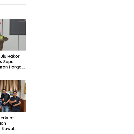
ulu Rakor
s Sapu
aran Harga,
 Mutu
TBS Sawit
otan
Perkuat
gan
s Kawal