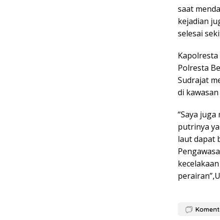
saat menda
kejadian j
selesai sek
Kapolresta
Polresta B
Sudrajat m
di kawasan
“Saya juga
putrinya y
laut dapat
Pengawasan
kecelakaan
perairan”,U
Koment