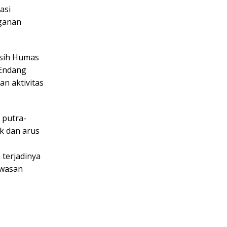
asi
nganan
asih Humas
 Endang
n aktivitas
 putra-
k dan arus
terjadinya
awasan