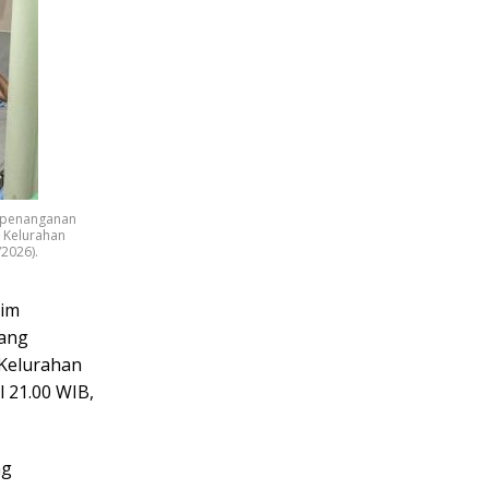
a penanganan
, Kelurahan
/2026).
rim
rang
 Kelurahan
 21.00 WIB,
ng