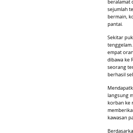
beralamat 
sejumlah te
bermain, k
pantai.
Sekitar pu
tenggelam. 
empat orang
dibawa ke 
seorang te
berhasil s
Mendapatka
langsung m
korban ke 
memberikan
kawasan pa
Berdasarka