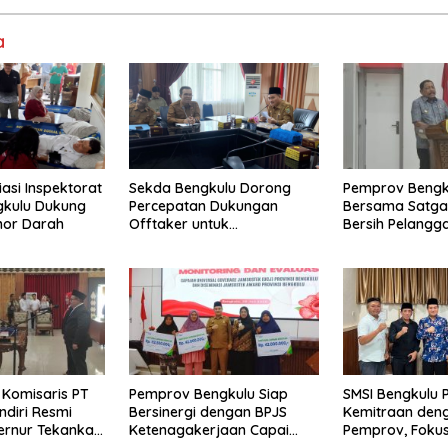
a
asi Inspektorat
Sekda Bengkulu Dorong
Pemprov Bengk
gkulu Dukung
Percepatan Dukungan
Bersama Satga
nor Darah
Offtaker untuk
Bersih Pelangg
Pembangunan TPST
Keamanan, dan
Regional
Pangan, Harga 
Masih Jadi Sor
 Komisaris PT
Pemprov Bengkulu Siap
SMSI Bengkulu 
ndiri Resmi
Bersinergi dengan BPJS
Kemitraan den
bernur Tekankan
Ketenagakerjaan Capai
Pemprov, Foku