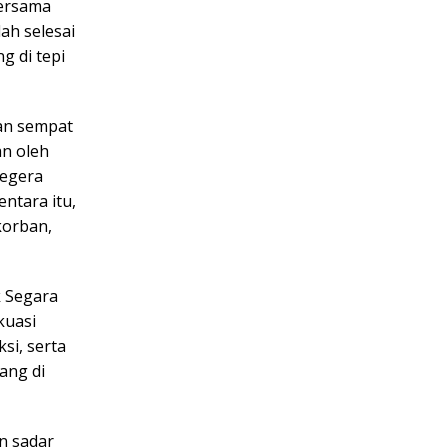
bersama
ah selesai
 di tepi
dan sempat
an oleh
segera
ntara itu,
korban,
k Segara
kuasi
si, serta
ang di
n sadar