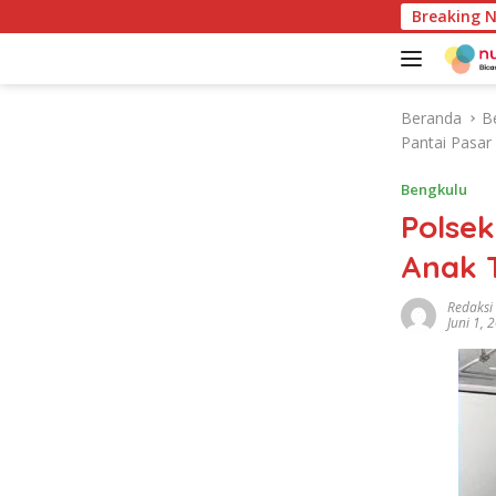
L
Pemkab Kaur Mulai Petakan Potensi Produk Unggulan 
Breaking 
a
n
g
s
Beranda
B
u
Pantai Pasar
n
g
Bengkulu
k
Polse
e
k
Anak 
o
n
Redaksi
Juni 1, 
t
e
n