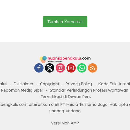
novasi
Target Universal Coverage
Program Pemb
Jamsostek
Tambah Komentar
aksi
Disclaimer
Copyright
Privacy Policy
Kode Etik Jurnal
Pedoman Media Siber
Standar Perlindungan Profesi Wartawan
Tervefikasi di Dewan Pers
engkulu.com diterbitkan oleh PT Media Ternama Jaya. Hak cipta d
undang-undang
Versi Non AMP