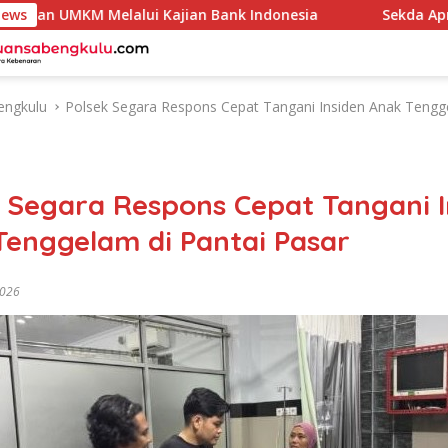
UMKM Melalui Kajian Bank Indonesia
News
Sekda Apresiasi I
engkulu
Polsek Segara Respons Cepat Tangani Insiden Anak Tengg
k Segara Respons Cepat Tangani I
Tenggelam di Pantai Pasar
2026