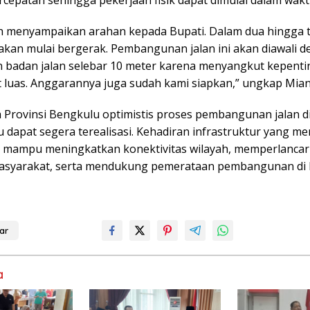
cepatan sehingga pekerjaan fisik dapat dimulai dalam wakt
h menyampaikan arahan kepada Bupati. Dalam dua hingga ti
 akan mulai bergerak. Pembangunan jalan ini akan diawali 
badan jalan selebar 10 meter karena menyangkut kepent
 luas. Anggarannya juga sudah kami siapkan,” ungkap Mian
 Provinsi Bengkulu optimistis proses pembangunan jalan d
 dapat segera terealisasi. Kehadiran infrastruktur yang m
 mampu meningkatkan konektivitas wilayah, memperlancar 
asyarakat, serta mendukung pemerataan pembangunan di
ar
a