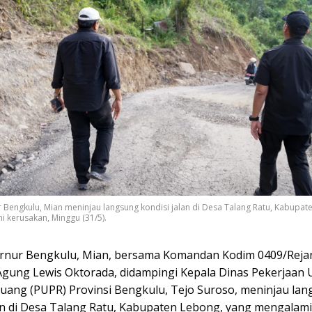
 Bengkulu, Mian meninjau langsung kondisi jalan di Desa Talang Ratu, Kabupat
 kerusakan, Minggu (31/5).
rnur Bengkulu, Mian, bersama Komandan Kodim 0409/Reja
. Agung Lewis Oktorada, didampingi Kepala Dinas Pekerjaa
uang (PUPR) Provinsi Bengkulu, Tejo Suroso, meninjau la
lan di Desa Talang Ratu, Kabupaten Lebong, yang mengalami