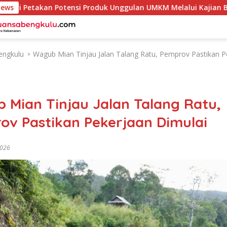
akan Potensi Produk Unggulan UMKM Melalui Kajian Bank Indo
News
engkulu
Wagub Mian Tinjau Jalan Talang Ratu, Pemprov Pastikan P
 Mian Tinjau Jalan Talang Ratu,
ov Pastikan Pekerjaan Dimulai
2026