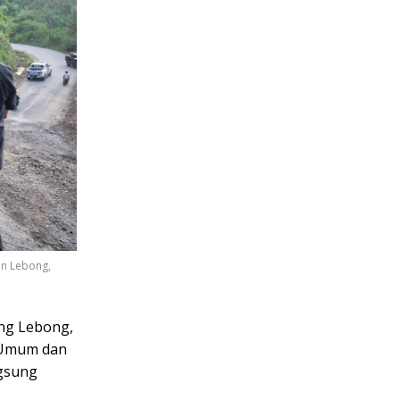
en Lebong,
ng Lebong,
n Umum dan
ngsung