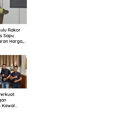
ulu Rakor
s Sapu
aran Harga,
 Mutu
TBS Sawit
otan
Perkuat
gan
s Kawal
angunan