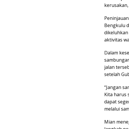
kerusakan,
Peninjauan
Bengkulu d
dikeluhkan
aktivitas w
Dalam kese
sambungan
jalan ters
setelah Gu
“Jangan sam
Kita harus
dapat sege
melalui sa
Mian meneg