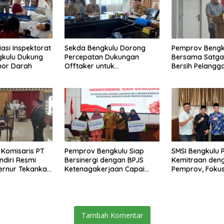
asi Inspektorat
Sekda Bengkulu Dorong
Pemprov Bengk
gkulu Dukung
Percepatan Dukungan
Bersama Satga
nor Darah
Offtaker untuk
Bersih Pelangg
Pembangunan TPST
Keamanan, dan
Regional
Pangan, Harga 
Masih Jadi Sor
 Komisaris PT
Pemprov Bengkulu Siap
SMSI Bengkulu 
ndiri Resmi
Bersinergi dengan BPJS
Kemitraan den
bernur Tekankan
Ketenagakerjaan Capai
Pemprov, Foku
novasi
Target Universal Coverage
Program Pemb
Jamsostek
Tambah Komentar