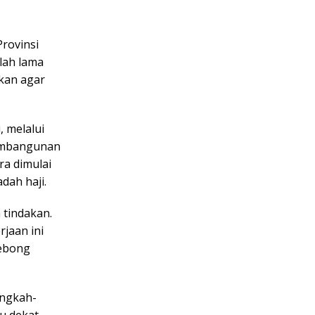
rovinsi
lah lama
kan agar
 melalui
embangunan
a dimulai
dah haji.
 tindakan.
jaan ini
Lebong
angkah-