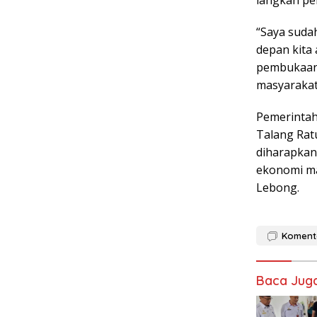
langkah per
“Saya suda
depan kita
pembukaan 
masyarakat
Pemerintah
Talang Ratu
diharapkan
ekonomi m
Lebong.
Koment
Baca Jug