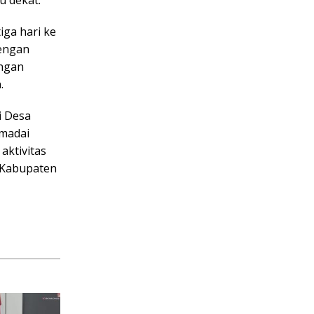
u dekat.
ga hari ke
dengan
ingan
.
i Desa
emadai
aktivitas
 Kabupaten