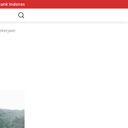
nesia
Sekda Apresiasi Inspektorat Provinsi Bengkulu D
ekerjaan