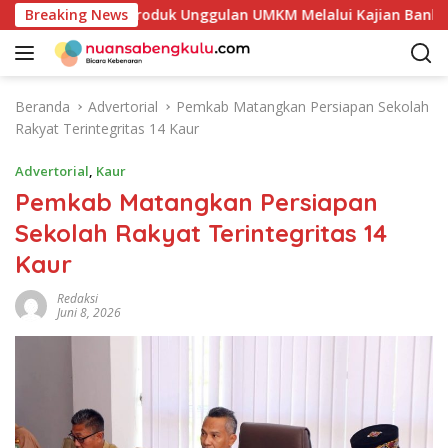
L
n Potensi Produk Unggulan UMKM Melalui Kajian Bank Indonesi
Breaking News
a
n
g
s
Beranda
Advertorial
Pemkab Matangkan Persiapan Sekolah
u
Rakyat Terintegritas 14 Kaur
n
g
Advertorial
,
Kaur
k
Pemkab Matangkan Persiapan
e
Sekolah Rakyat Terintegritas 14
k
o
Kaur
n
t
Redaksi
Juni 8, 2026
e
n