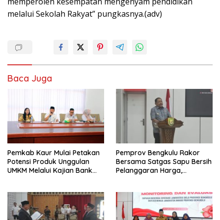
memperoleh kesempatan mengenyam pendidikan
melalui Sekolah Rakyat” pungkasnya.(adv)
Baca Juga
Pemkab Kaur Mulai Petakan
Pemprov Bengkulu Rakor
Potensi Produk Unggulan
Bersama Satgas Sapu Bersih
UMKM Melalui Kajian Bank
Pelanggaran Harga,
Indonesia
Keamanan, dan Mutu
Pangan, Harga TBS Sawit
Masih Jadi Sorotan