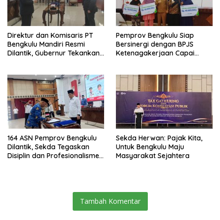
Direktur dan Komisaris PT
Pemprov Bengkulu Siap
Bengkulu Mandiri Resmi
Bersinergi dengan BPJS
Dilantik, Gubernur Tekankan
Ketenagakerjaan Capai
Pentingnya Inovasi
Target Universal Coverage
Jamsostek
164 ASN Pemprov Bengkulu
Sekda Herwan: Pajak Kita,
Dilantik, Sekda Tegaskan
Untuk Bengkulu Maju
Disiplin dan Profesionalisme
Masyarakat Sejahtera
Aparatur
Tambah Komentar