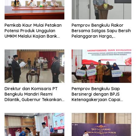
Pemkab Kaur Mulai Petakan
Pemprov Bengkulu Rakor
Potensi Produk Unggulan
Bersama Satgas Sapu Bersih
UMKM Melalui Kajian Bank
Pelanggaran Harga,
Indonesia
Keamanan, dan Mutu
Pangan, Harga TBS Sawit
Masih Jadi Sorotan
Direktur dan Komisaris PT
Pemprov Bengkulu Siap
Bengkulu Mandiri Resmi
Bersinergi dengan BPJS
Dilantik, Gubernur Tekankan
Ketenagakerjaan Capai
Pentingnya Inovasi
Target Universal Coverage
Jamsostek