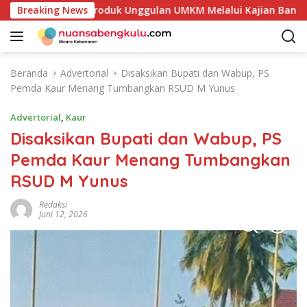
L
an Potensi Produk Unggulan UMKM Melalui Kajian Bank Indone
Breaking News
a
n
g
s
Beranda
Advertorial
Disaksikan Bupati dan Wabup, PS
u
Pemda Kaur Menang Tumbangkan RSUD M Yunus
n
g
Advertorial
,
Kaur
k
Disaksikan Bupati dan Wabup, PS
e
Pemda Kaur Menang Tumbangkan
k
o
RSUD M Yunus
n
t
Redaksi
Juni 12, 2026
e
n