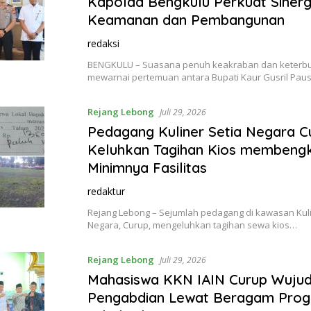
Kapolda Bengkulu Perkuat Sinerg
Keamanan dan Pembangunan
redaksi
BENGKULU – Suasana penuh keakraban dan keterb
mewarnai pertemuan antara Bupati Kaur Gusril Pausi
Rejang Lebong
Juli 29, 2026
Pedagang Kuliner Setia Negara C
Keluhkan Tagihan Kios membeng
Minimnya Fasilitas
redaktur
Rejang Lebong – Sejumlah pedagang di kawasan Kuli
Negara, Curup, mengeluhkan tagihan sewa kios…
Rejang Lebong
Juli 29, 2026
Mahasiswa KKN IAIN Curup Wuju
Pengabdian Lewat Beragam Prog