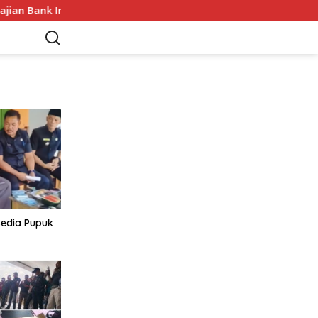
nk Indonesia
Sekda Apresiasi Inspektorat Provinsi Be
sedia Pupuk