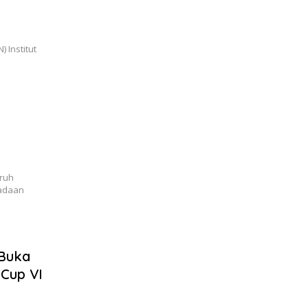
 Institut
uruh
adaan
 Buka
Cup VI