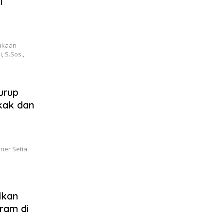
i
ukaan
, S.Sos.,…
urup
kak dan
ner Setia
dkan
ram di