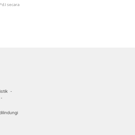
.Pd.I secara
istik
ilindungi