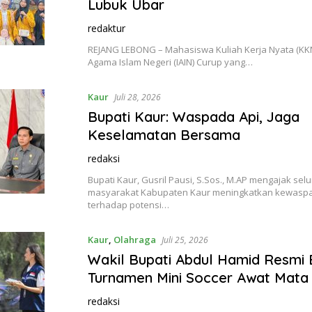
Lubuk Ubar
redaktur
REJANG LEBONG – Mahasiswa Kuliah Kerja Nyata (KKN)
Agama Islam Negeri (IAIN) Curup yang…
Kaur
Juli 28, 2026
Bupati Kaur: Waspada Api, Jaga
Keselamatan Bersama
redaksi
Bupati Kaur, Gusril Pausi, S.Sos., M.AP mengajak sel
masyarakat Kabupaten Kaur meningkatkan kewasp
terhadap potensi…
Kaur
,
Olahraga
Juli 25, 2026
Wakil Bupati Abdul Hamid Resmi
Turnamen Mini Soccer Awat Mata 
redaksi