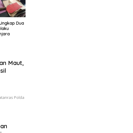
 Ungkap Dua
laku
njara
an Maut,
sil
Jatanras Polda
dan