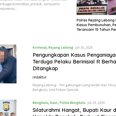
bagai komoditas, produk, serta jenis
erpotensi…
Polres Rejang Lebong
Kasus Pembunuhan, Pe
Terancam 15 Tahun Pe
Kriminal
,
Rejang Lebong
Juli 30, 2026
Pengungkapan Kasus Penganiaya
Terduga Pelaku Berinisial R Berha
Ditangkap
redaktur
Rejang Lebong – Tim gabungan yang terdiri dari Tim 
Bengkulu, Unit Pidum Opsnal…
Bengkulu
,
Kaur
,
Polda Bengkulu
Juli 29, 2026
Silaturahmi Hangat, Bupati Kaur 