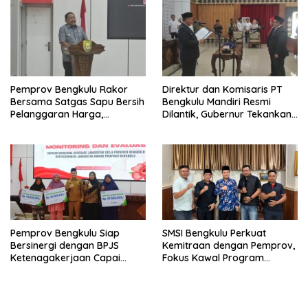
Pemprov Bengkulu Rakor
Direktur dan Komisaris PT
Bersama Satgas Sapu Bersih
Bengkulu Mandiri Resmi
Pelanggaran Harga,
Dilantik, Gubernur Tekankan
Keamanan, dan Mutu
Pentingnya Inovasi
Pangan, Harga TBS Sawit
Masih Jadi Sorotan
Pemprov Bengkulu Siap
SMSI Bengkulu Perkuat
Bersinergi dengan BPJS
Kemitraan dengan Pemprov,
Ketenagakerjaan Capai
Fokus Kawal Program
Target Universal Coverage
Pembangunan
Jamsostek