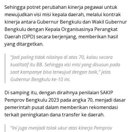
Sehingga potret perubahan kinerja pegawai untuk
mewujudkan visi misi kepala daerah, melalui kontrak
kinerja antara Gubernur Bengkulu dan Wakil Gubernur
Bengkulu dengan Kepala Organisasinya Perangkat
Daerah (OPD) secara berjenjang, memberikan hasil
yang ditargetkan.
“Jadi paling tidak nilainya di atas 70, kalau secara
kualitatif itu BB. Sehingga visi misi yang disusun pada
saat kampanye bisa terwujud dengan baik,” jelas
Gubernur Bengkulu ke-10 ini.
Di samping itu, dengan diraihnya penilaian SAKIP
Pemprov Bengkulu 2023 pada angka 70, menjadi dasar
pemerintah pusat dalam memberikan rekomendasi
terkait peningkatan dana transfer ke daerah.
“Ini juga menjadi tolak ukur atas kinerja Pemprov