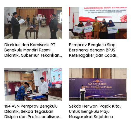
Pangan, Harga TBS Sawit
Masih Jadi Sorotan
Direktur dan Komisaris PT
Pemprov Bengkulu Siap
Bengkulu Mandiri Resmi
Bersinergi dengan BPJS
Dilantik, Gubernur Tekankan
Ketenagakerjaan Capai
Pentingnya Inovasi
Target Universal Coverage
Jamsostek
164 ASN Pemprov Bengkulu
Sekda Herwan: Pajak Kita,
Dilantik, Sekda Tegaskan
Untuk Bengkulu Maju
Disiplin dan Profesionalisme
Masyarakat Sejahtera
Aparatur