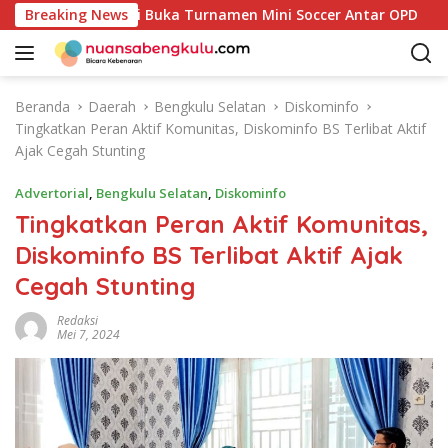
L
pati Kaur Resmi Buka Turnamen Mini Soccer Antar OPD
Breaking News
a
n
g
s
Beranda
Daerah
Bengkulu Selatan
Diskominfo
u
Tingkatkan Peran Aktif Komunitas, Diskominfo BS Terlibat Aktif
n
Ajak Cegah Stunting
g
k
Advertorial
,
Bengkulu Selatan
,
Diskominfo
e
Tingkatkan Peran Aktif Komunitas,
k
Diskominfo BS Terlibat Aktif Ajak
o
n
Cegah Stunting
t
e
Redaksi
Mei 7, 2024
n