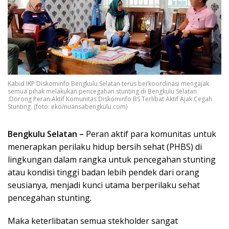
Kabid IKP Diskominfo Bengkulu Selatan terus berkoordinasi mengajak
semua pihak melakukan pencegahan stunting di Bengkulu Selatan
:Dorong Peran Aktif Komunitas Diskominfo BS Terlibat Aktif Ajak Cegah
Stunting. (foto: eko/nuansabengkulu.com)
Bengkulu Selatan –
Peran aktif para komunitas untuk
menerapkan perilaku hidup bersih sehat (PHBS) di
lingkungan dalam rangka untuk pencegahan stunting
atau kondisi tinggi badan lebih pendek dari orang
seusianya, menjadi kunci utama berperilaku sehat
pencegahan stunting.
Maka keterlibatan semua stekholder sangat