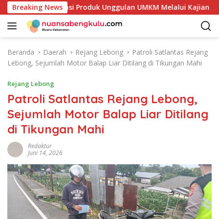
L
 Petakan Potensi Produk Unggulan UMKM Melalui Kajian Bank I
Breaking News
a
n
g
s
Beranda
Daerah
Rejang Lebong
Patroli Satlantas Rejang
u
Lebong, Sejumlah Motor Balap Liar Ditilang di Tikungan Mahi
n
g
Rejang Lebong
k
Patroli Satlantas Rejang Lebong,
e
Sejumlah Motor Balap Liar Ditilang
k
o
di Tikungan Mahi
n
t
Redaktur
Juni 14, 2026
e
n