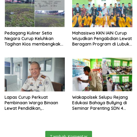
Pedagang Kuliner Setia
Mahasiswa KKN IAIN Curup
Negara Curup Keluhkan
Wujudkan Pengabdian Lewat
Tagihan Kios membengkak
Beragam Program di Lubuk
dan Minimnya Fasilitas
Ubar
Lapas Curup Perkuat
Wakapolsek Selupu Rejang
Pembinaan Warga Binaan
Edukasi Bahaya Bullying di
Lewat Pendidikan,
Seminar Parenting SDN 4
Keterampilan, hingga
Rejang Lebong
Kesenian
Tambah Komentar