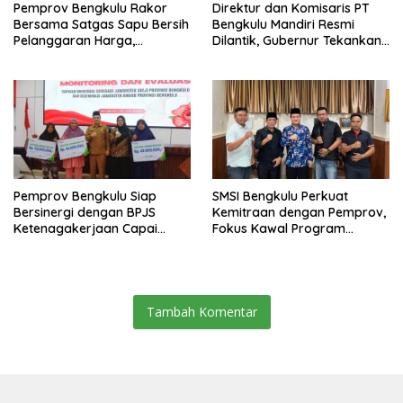
Pemprov Bengkulu Rakor
Direktur dan Komisaris PT
Bersama Satgas Sapu Bersih
Bengkulu Mandiri Resmi
Pelanggaran Harga,
Dilantik, Gubernur Tekankan
Keamanan, dan Mutu
Pentingnya Inovasi
Pangan, Harga TBS Sawit
Masih Jadi Sorotan
Pemprov Bengkulu Siap
SMSI Bengkulu Perkuat
Bersinergi dengan BPJS
Kemitraan dengan Pemprov,
Ketenagakerjaan Capai
Fokus Kawal Program
Target Universal Coverage
Pembangunan
Jamsostek
Tambah Komentar