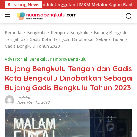
L
kan Potensi Produk Unggulan UMKM Melalui Kajian Bank Indone
Breaking News
a
n
g
s
Beranda
Bengkulu
Pemprov Bengkulu
Bujang Bengkulu
u
Tengah dan Gadis Kota Bengkulu Dinobatkan Sebagai Bujang
n
Gadis Bengkulu Tahun 2023
g
k
Advertorial
,
Bengkulu
,
Pemprov Bengkulu
e
Bujang Bengkulu Tengah dan Gadis
k
Kota Bengkulu Dinobatkan Sebagai
o
n
Bujang Gadis Bengkulu Tahun 2023
t
e
Redaksi
November 13, 2023
n