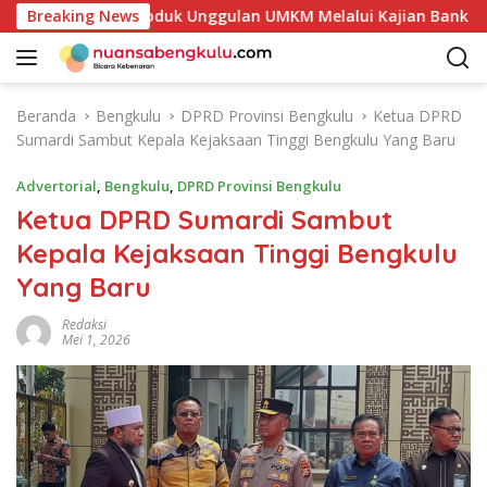
L
an Potensi Produk Unggulan UMKM Melalui Kajian Bank Indone
Breaking News
a
n
g
s
Beranda
Bengkulu
DPRD Provinsi Bengkulu
Ketua DPRD
u
Sumardi Sambut Kepala Kejaksaan Tinggi Bengkulu Yang Baru
n
g
Advertorial
,
Bengkulu
,
DPRD Provinsi Bengkulu
k
Ketua DPRD Sumardi Sambut
e
Kepala Kejaksaan Tinggi Bengkulu
k
o
Yang Baru
n
t
Redaksi
Mei 1, 2026
e
n