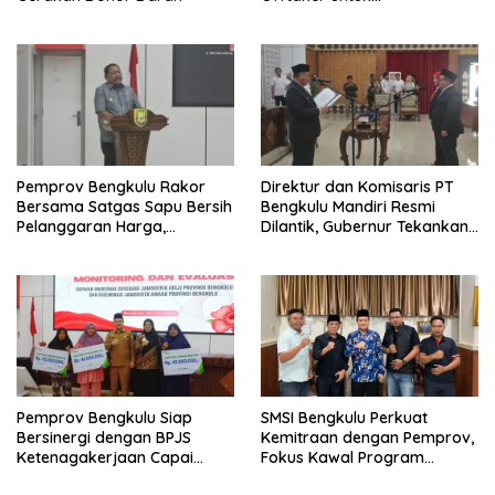
Pembangunan TPST Regional
Pemprov Bengkulu Rakor
Direktur dan Komisaris PT
Bersama Satgas Sapu Bersih
Bengkulu Mandiri Resmi
Pelanggaran Harga,
Dilantik, Gubernur Tekankan
Keamanan, dan Mutu
Pentingnya Inovasi
Pangan, Harga TBS Sawit
Masih Jadi Sorotan
Pemprov Bengkulu Siap
SMSI Bengkulu Perkuat
Bersinergi dengan BPJS
Kemitraan dengan Pemprov,
Ketenagakerjaan Capai
Fokus Kawal Program
Target Universal Coverage
Pembangunan