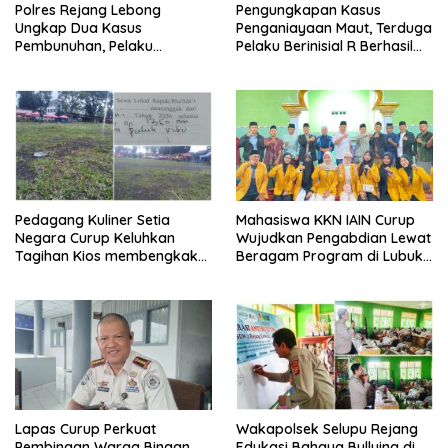
Polres Rejang Lebong
Pengungkapan Kasus
Ungkap Dua Kasus
Penganiayaan Maut, Terduga
Pembunuhan, Pelaku
Pelaku Berinisial R Berhasil
Terancam 15 Tahun Penjara
Ditangkap
Pedagang Kuliner Setia
Mahasiswa KKN IAIN Curup
Negara Curup Keluhkan
Wujudkan Pengabdian Lewat
Tagihan Kios membengkak
Beragam Program di Lubuk
dan Minimnya Fasilitas
Ubar
Lapas Curup Perkuat
Wakapolsek Selupu Rejang
Pembinaan Warga Binaan
Edukasi Bahaya Bullying di