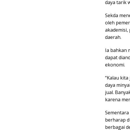
daya tarik w
Sekda mene
oleh pemer
akademisi,
daerah.
Ia bahkan 
dapat dia
ekonomi.
“Kalau kit
daya minyak
jual. Bany
karena men
Sementara i
berharap d
berbagai de