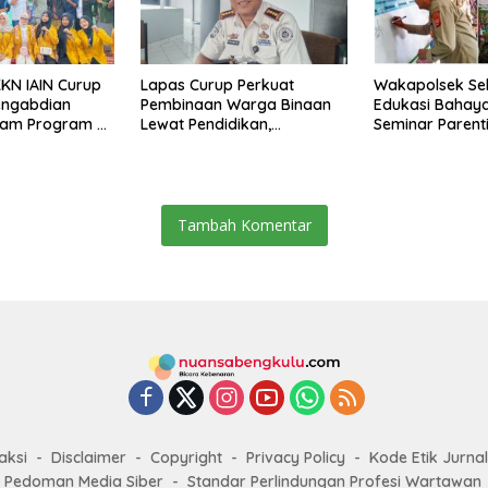
KN IAIN Curup
Lapas Curup Perkuat
Wakapolsek Se
engabdian
Pembinaan Warga Binaan
Edukasi Bahaya 
am Program di
Lewat Pendidikan,
Seminar Parent
Keterampilan, hingga
Rejang Lebong
Kesenian
Tambah Komentar
aksi
Disclaimer
Copyright
Privacy Policy
Kode Etik Jurnal
Pedoman Media Siber
Standar Perlindungan Profesi Wartawan