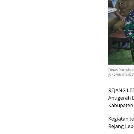
Dinas Pariwisa
joko/nuansabe
REJANG LEB
Anugerah D
Kabupaten 
Kegiatan te
Rejang Lebo