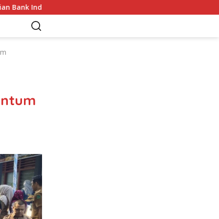
Indonesia
Sekda Apresiasi Inspektorat Provinsi Bengk
um
entum