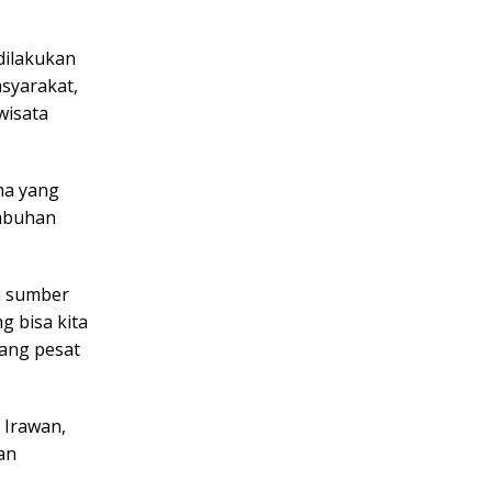
dilakukan
syarakat,
wisata
ma yang
mbuhan
un sumber
g bisa kita
bang pesat
 Irawan,
an