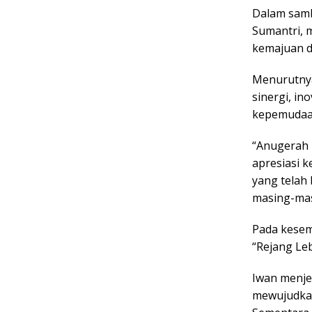
Dalam samb
Sumantri, 
kemajuan d
Menurutnya
sinergi, i
kepemudaan
“Anugerah 
apresiasi k
yang telah
masing-masi
Pada kesem
“Rejang Le
Iwan menje
mewujudkan