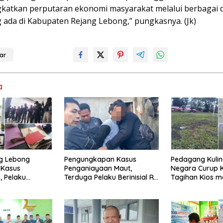
katkan perputaran ekonomi masyarakat melalui berbagai d
g ada di Kabupaten Rejang Lebong,” pungkasnya. (Jk)
ar
a
ng Lebong
Pengungkapan Kasus
Pedagang Kulin
 Kasus
Penganiayaan Maut,
Negara Curup 
 Pelaku
Terduga Pelaku Berinisial R
Tagihan Kios 
 Tahun Penjara
Berhasil Ditangkap
dan Minimnya Fa