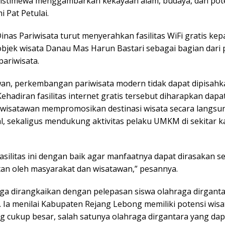
istimewa menggambarkan kekayaan alam, budaya, dan pot
i Pat Petulai.
 Dinas Pariwisata turut menyerahkan fasilitas WiFi gratis ke
objek wisata Danau Mas Harun Bastari sebagai bagian dari
 pariwisata.
an, perkembangan pariwisata modern tidak dapat dipisahk
Kehadiran fasilitas internet gratis tersebut diharapkan dapa
isatawan mempromosikan destinasi wisata secara langsun
al, sekaligus mendukung aktivitas pelaku UMKM di sekitar 
asilitas ini dengan baik agar manfaatnya dapat dirasakan s
tan oleh masyarakat dan wisatawan,” pesannya.
uga dirangkaikan dengan pelepasan siswa olahraga dirgant
. Ia menilai Kabupaten Rejang Lebong memiliki potensi wisa
g cukup besar, salah satunya olahraga dirgantara yang dap