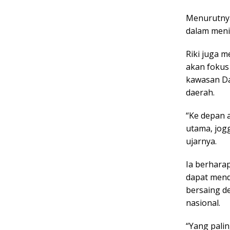
Menurutnya
dalam meni
Riki juga 
akan fokus
kawasan Da
daerah.
“Ke depan 
utama, jogg
ujarnya.
Ia berhara
dapat mend
bersaing de
nasional.
“Yang pali