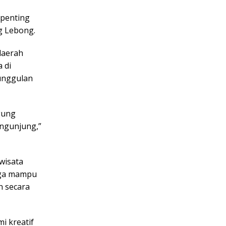
 penting
g Lebong.
daerah
 di
 unggulan
gung
engunjung,”
wisata
gga mampu
n secara
i kreatif