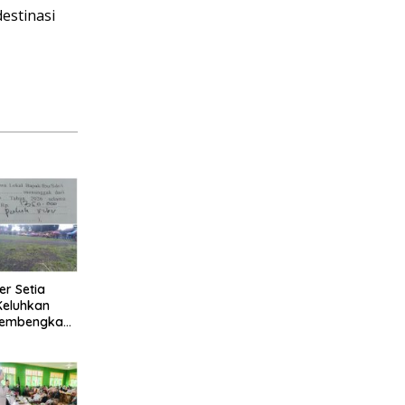
estinasi
er Setia
Keluhkan
membengkak
silitas