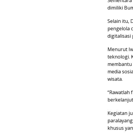
Sementara 
dimiliki Bum
Selain itu,
pengelola 
digitalisasi
Menurut Iw
teknologi. 
membantu w
media sosi
wisata.
“Rawatlah f
berkelanju
Kegiatan j
paralayang
khusus yan