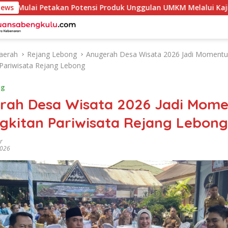
 Petakan Potensi Produk Unggulan UMKM Melalui Kajian Bank 
News
aerah
Rejang Lebong
Anugerah Desa Wisata 2026 Jadi Moment
Pariwisata Rejang Lebong
ng
rah Desa Wisata 2026 Jadi Mom
gkitan Pariwisata Rejang Lebong
r
2026