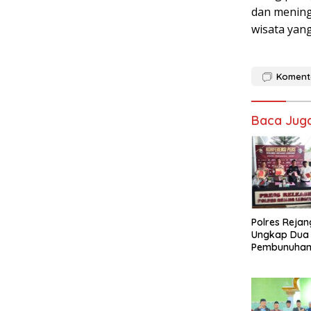
dan mening
wisata yan
Koment
Baca Jug
Polres Reja
Ungkap Dua
Pembunuhan,
Terancam 15