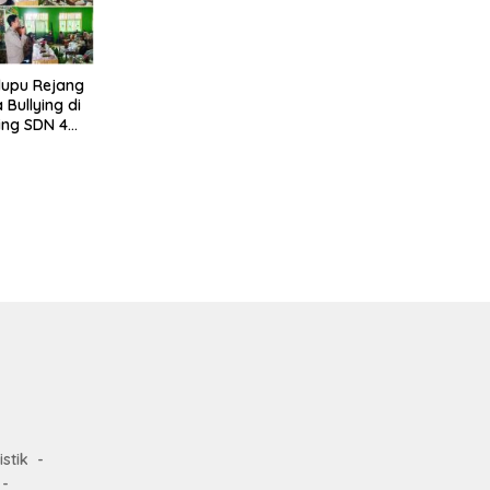
lupu Rejang
Bullying di
ing SDN 4
istik