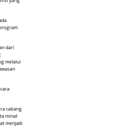
ensi yang
pada
 program
an dari
t
g melalui
kawasan
ecara
ara cabang
ta minat
at menjadi