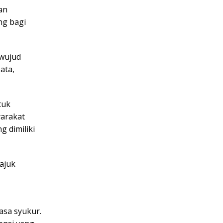
an
ng bagi
 wujud
ata,
tuk
yarakat
 dimiliki
ajuk
asa syukur.