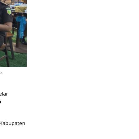
o;
elar
a
h Kabupaten