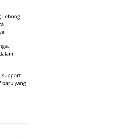
g Lebong.
ta
ya.
nga,
 dalam
-support
f baru yang