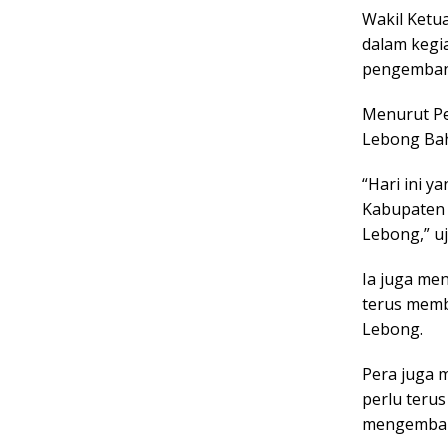
Wakil Ketu
dalam kegi
pengembang
Menurut Pe
Lebong Bah
“Hari ini y
Kabupaten 
Lebong,” uj
Ia juga me
terus memb
Lebong.
Pera juga 
perlu teru
mengembang