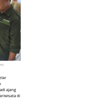
om)
elar
a
adi ajang
riwisata di