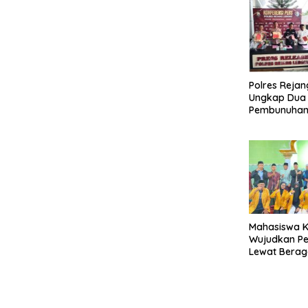
Polres Reja
Ungkap Dua
Pembunuhan,
Terancam 15
Mahasiswa K
Wujudkan P
Lewat Berag
Lubuk Ubar