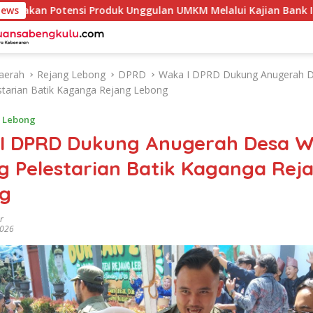
otensi Produk Unggulan UMKM Melalui Kajian Bank Indonesia
News
aerah
Rejang Lebong
DPRD
Waka I DPRD Dukung Anugerah D
tarian Batik Kaganga Rejang Lebong
 Lebong
I DPRD Dukung Anugerah Desa Wi
g Pelestarian Batik Kaganga Rej
g
r
2026