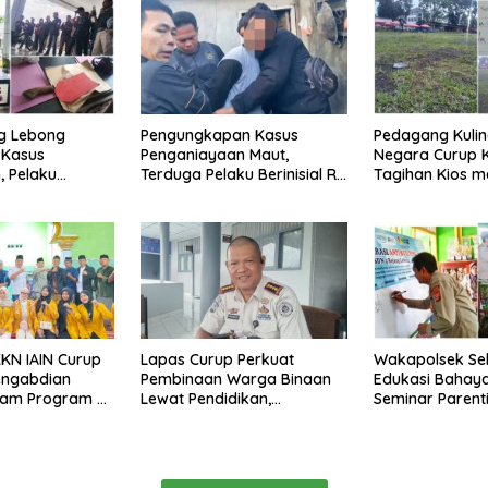
ng Lebong
Pengungkapan Kasus
Pedagang Kulin
 Kasus
Penganiayaan Maut,
Negara Curup 
 Pelaku
Terduga Pelaku Berinisial R
Tagihan Kios 
 Tahun Penjara
Berhasil Ditangkap
dan Minimnya Fa
KN IAIN Curup
Lapas Curup Perkuat
Wakapolsek Se
engabdian
Pembinaan Warga Binaan
Edukasi Bahaya 
am Program di
Lewat Pendidikan,
Seminar Parent
Keterampilan, hingga
Rejang Lebong
Kesenian