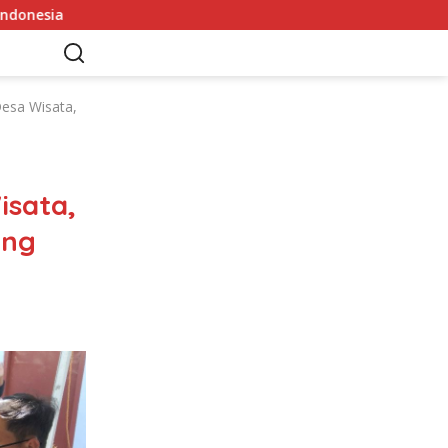
Sekda Apresiasi Inspektorat Provinsi Bengkulu Dukung 
esa Wisata,
sata,
ang