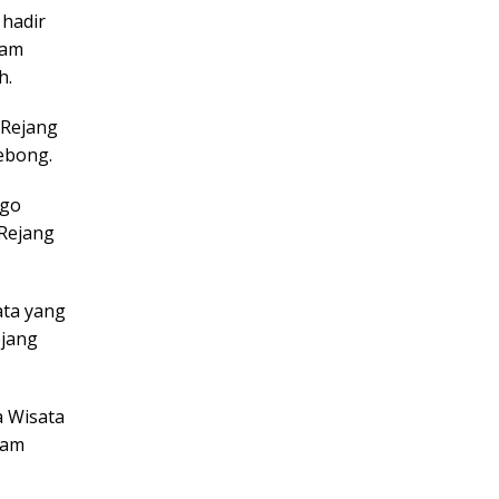
 hadir
ram
h.
“Rejang
ebong.
ogo
 Rejang
ata yang
ejang
 Wisata
lam