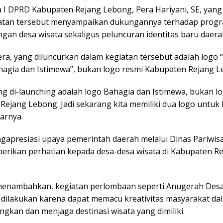
a I DPRD Kabupaten Rejang Lebong, Pera Hariyani, SE, yang
atan tersebut menyampaikan dukungannya terhadap prog
an desa wisata sekaligus peluncuran identitas baru daera
ra, yang diluncurkan dalam kegiatan tersebut adalah logo 
agia dan Istimewa”, bukan logo resmi Kabupaten Rejang L
ang di-launching adalah logo Bahagia dan Istimewa, bukan l
Rejang Lebong. Jadi sekarang kita memiliki dua logo untuk
arnya.
ngapresiasi upaya pemerintah daerah melalui Dinas Pariwis
erikan perhatian kepada desa-desa wisata di Kabupaten R
menambahkan, kegiatan perlombaan seperti Anugerah Desa
s dilakukan karena dapat memacu kreativitas masyarakat da
kan dan menjaga destinasi wisata yang dimiliki.