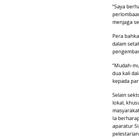
“Saya berha
perlombaan
menjaga se
Pera bahka
dalam seta
pengembang
“Mudah-mud
dua kali d
kepada par
Selain sekt
lokal, khus
masyarakat
Ia berhara
aparatur S
pelestaria