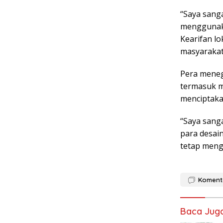
“Saya sang
menggunaka
Kearifan lo
masyarakat
Pera meneg
termasuk m
menciptakan
“Saya sang
para desai
tetap meng
Koment
Baca Jug