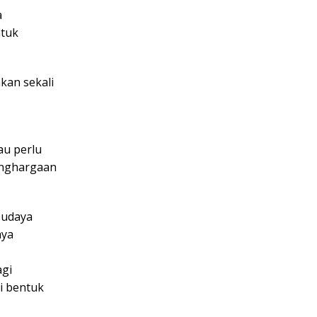
a
ntuk
kan sekali
au perlu
enghargaan
budaya
aya
agi
i bentuk