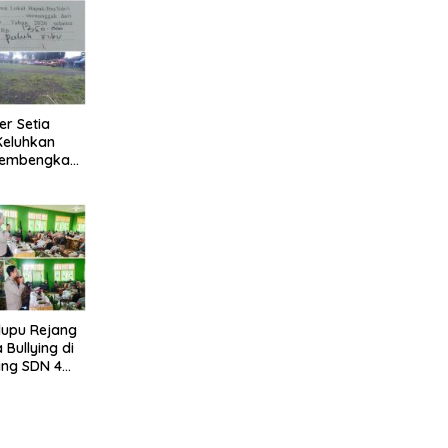
er Setia
Keluhkan
membengkak
silitas
lupu Rejang
Bullying di
ing SDN 4