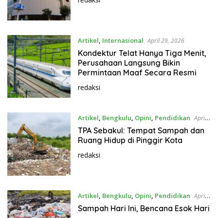
Artikel
,
Internasional
April 29, 2026
Kondektur Telat Hanya Tiga Menit,
Perusahaan Langsung Bikin
Permintaan Maaf Secara Resmi
redaksi
Artikel
,
Bengkulu
,
Opini
,
Pendidikan
April
25, 2026
TPA Sebakul: Tempat Sampah dan
Ruang Hidup di Pinggir Kota
redaksi
Artikel
,
Bengkulu
,
Opini
,
Pendidikan
April
25, 2026
Sampah Hari Ini, Bencana Esok Hari