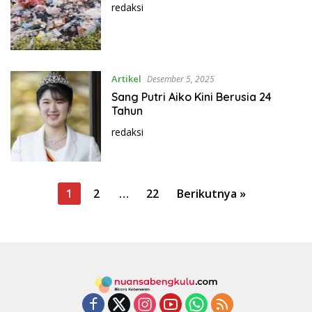
redaksi
Artikel
Desember 5, 2025
Sang Putri Aiko Kini Berusia 24
Tahun
redaksi
P
1
2
…
22
Berikutnya »
a
g
i
n
a
s