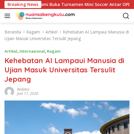
L
Bupati Kaur Resmi Buka Turnamen Mini Soccer Antar OPD
Breaking News
a
n
g
s
Beranda
Ragam
Artikel
Kehebatan AI Lampaui Manusia di
u
Ujian Masuk Universitas Tersulit Jepang
n
g
Artikel
,
Internasional
,
Ragam
k
Kehebatan AI Lampaui Manusia di
e
Ujian Masuk Universitas Tersulit
k
o
Jepang
n
t
Redaksi
Juni 11, 2026
e
n