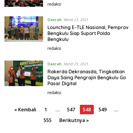
redaksi
Daerah
Maret 25, 2021
Lounching E-TLE Nasional, Pemprov
Bengkulu Siap Suport Polda
Bengkulu
redaksi
Daerah
Maret 25, 2021
Rakerda Dekranasda, Tingkatkan
Daya Saing Pengrajin Bengkulu Go
Pasar Digital
redaksi
P
« Kembali
1
…
547
548
549
…
a
555
Berikutnya »
g