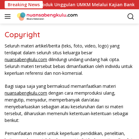
L
Petakan Potensi Produk Unggulan UMKM Melalui Kajian Bank In
Breaking News
a
n
g
s
Copyright
u
n
Seluruh materi artikel/berita (teks, foto, video, logo) yang
g
terdapat dalam seluruh situs keluarga besar
k
nuansabengkulu.com
dilindungi undang-undang hak cipta.
e
Seluruh materi tersebut bebas dimanfaatkan oleh individu untuk
k
keperluan referensi dan non-komersial.
o
n
Bagi siapa saja yang bermaksud memanfaatkan materi
t
nuansabengkulu.com
dengan cara memproduksi ulang,
e
mengutip, menyadur, memperbanyak dan/atau
n
menyebarluaskan sebagian atau keseluruhan dari isi materi
tersebut, diharuskan memenuhi ketentuan-ketentuan sebagai
berikut:
Pemanfaatan materi untuk keperluan pendidikan, penelitian,