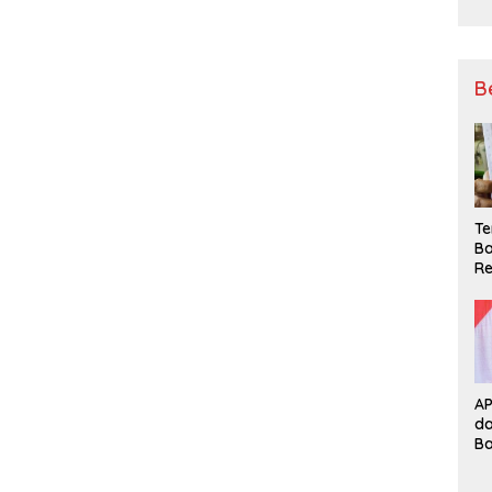
B
Te
Ba
Re
A
d
B