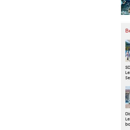
B
SD
Le
Se
da
Bu
Ka
Ja
Di
Le
ba
Be