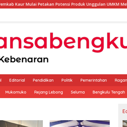
 Petakan Potensi Produk Unggulan UMKM Melalui Kajian Bank 
l
Editorial
Pendidikan
Politik
Pemerintahan
Raga
Mukomuko
Rejang Lebong
Seluma
Bengkulu Tengah
Ed