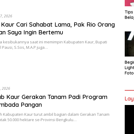
Tips
17, 2026
Bela
 Kaur Cari Sahabat Lama, Pak Rio Orang
an Saya Ingin Bertemu
la kesibukannya saat ini memimpin Kabupaten Kaur, Bupati
l Pausi, S.Sos, M.A.P juga…
Begi
Ligh
Foto
3, 2026
b Kaur Gerakan Tanam Padi Program
Lay
mbada Pangan
Pem
h Kabupaten Kaur turut ambil bagian dalam Gerakan Tanam
Vide
tak 50.000 hektare se-Provinsi Bengkulu…