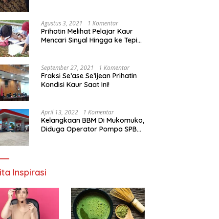
Agustus 3, 2021
1 Komentar
Prihatin Melihat Pelajar Kaur
Mencari Sinyal Hingga ke Tepi
Sungai, Pimpinan DPD RI:
Pemerintah Setempat Mesti
Segera Bertindak
September 27, 2021
1 Komentar
Fraksi Se’ase Se’ijean Prihatin
Kondisi Kaur Saat Ini!
April 13, 2022
1 Komentar
Kelangkaan BBM Di Mukomuko,
Diduga Operator Pompa SPBU
Bandaratu Stok Minyak Sendiri
ita Inspirasi