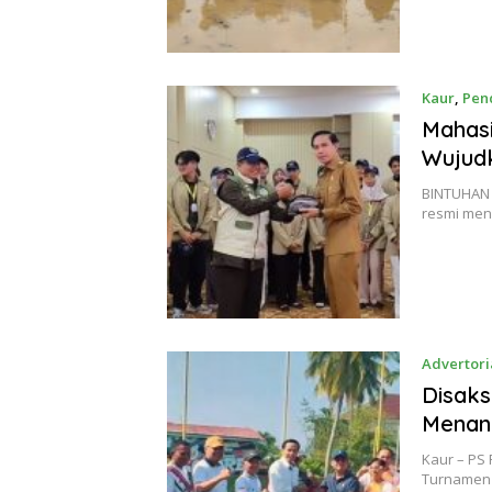
Kaur
,
Pen
Mahasi
Wujud
BINTUHAN –
resmi men
Advertori
Disaks
Menan
Kaur – PS
Turnamen 