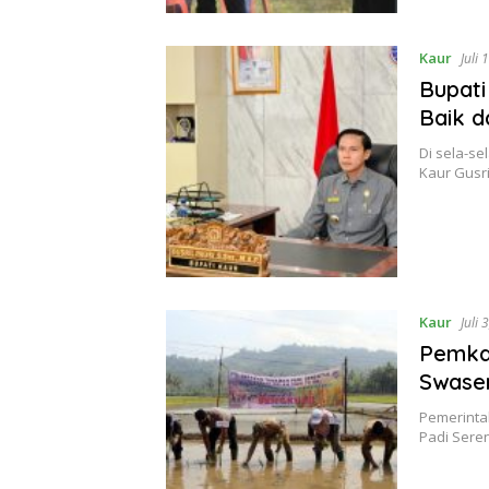
Kaur
Juli 
Bupati
Baik d
Di sela-se
Kaur Gusri
Kaur
Juli 
Pemka
Swase
Pemerinta
Padi Seren