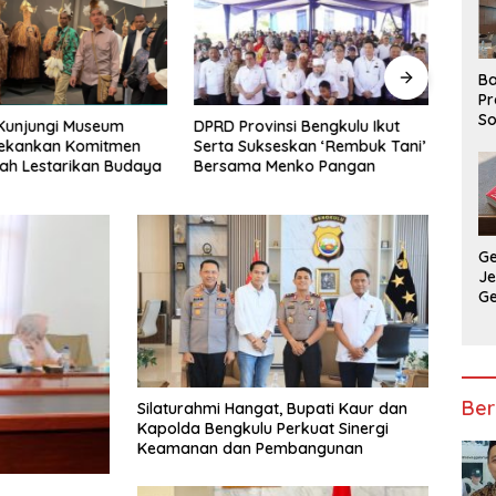
Ba
Pr
So
Kunjungi Museum
DPRD Provinsi Bengkulu Ikut
Mena
P
Tekankan Komitmen
Serta Sukseskan ‘Rembuk Tani’
AI di
P
ah Lestarikan Budaya
Bersama Menko Pangan
Ba
G
J
G
Ju
Ja
Ber
Silaturahmi Hangat, Bupati Kaur dan
Kapolda Bengkulu Perkuat Sinergi
Keamanan dan Pembangunan