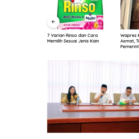
 ADI Perjuangkan
7 Varian Rinso dan Cara
Wapres 
aji Dosen
Memilih Sesuai Jenis Kain
Asmat, 
Pemerint