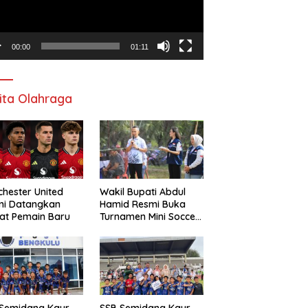
00:00
01:11
ita Olahraga
hester United
Wakil Bupati Abdul
mi Datangkan
Hamid Resmi Buka
at Pemain Baru
Turnamen Mini Soccer
Awat Mata Cup VI
 Semidang Kaur
SSB Semidang Kaur