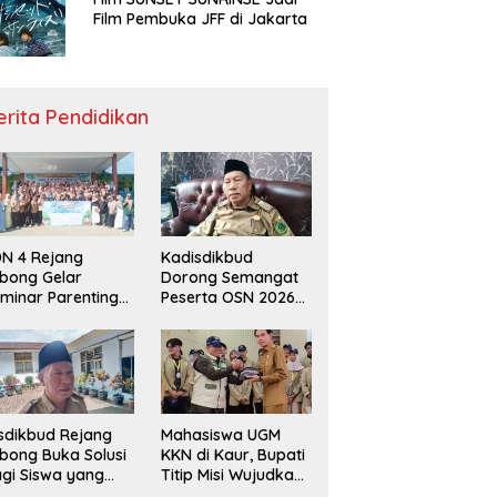
Film Pembuka JFF di Jakarta
erita Pendidikan
N 4 Rejang
Kadisdikbud
bong Gelar
Dorong Semangat
minar Parenting
Peserta OSN 2026
n Deklarasi Anti-
Demi Raih Prestasi
llying,
disdikbud: Patut
di Contoh
sdikbud Rejang
Mahasiswa UGM
bong Buka Solusi
KKN di Kaur, Bupati
gi Siswa yang
Titip Misi Wujudkan
lum Lolos SPMB
Daerah Bebas