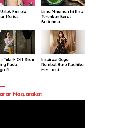
 Untuk Pemula
Lima Minuman Ini Bisa
jar Merias
Turunkan Berat
Badanmu
ni Teknik Off Shoe
Inspirasi Gaya
ting Pada
Rambut Baru Radhika
grafi
Merchant
anan Masyarakat
utar
o