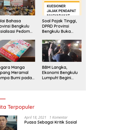
lai Bahasa
Soal Pajak Tinggi,
ovinsi Bengkulu
DPRD Provinsi
sialisasi Pedoman
Bengkulu Buka
ker Sebut Pemanfaatan
Laskar Gibran Bengkulu Siap
B
engawasan
Layanan
 Indonesia Masih Rendah
Memperkuat Peran dalam
d
enggunaan
Pengaduan
Kegiatan Sosial dan
O
hasa Indonesia
Masyarakat
Kebangsaan
T
K
d
egara Manga
BBM Langka,
epang Meramal
Ekonomi Bengkulu
empa Bumi pada
Lumpuh! Begini
li 2025, Semua
Penjelasan
di Heboh
Gubernur
ita Terpopuler
April 18, 2021
1 Komentar
Puasa Sebagai Kritik Sosial