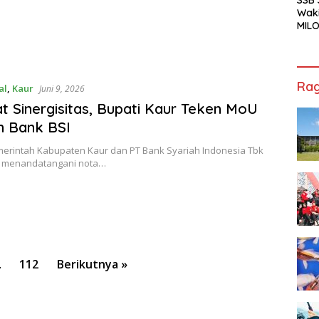
Waki
MILO
Cha
Jak
Rag
al
,
Kaur
Juni 9, 2026
t Sinergisitas, Bupati Kaur Teken MoU
n Bank BSI
merintah Kabupaten Kaur dan PT Bank Syariah Indonesia Tbk
mi menandatangani nota…
…
112
Berikutnya »