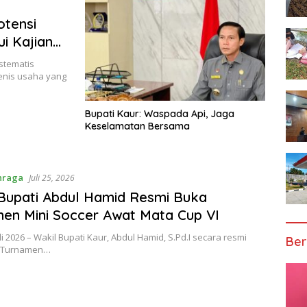
otensi
i Kajian
stematis
enis usaha yang
Bupati Kaur: Waspada Api, Jaga
Keselamatan Bersama
hraga
Juli 25, 2026
Bupati Abdul Hamid Resmi Buka
en Mini Soccer Awat Mata Cup VI
uli 2026 – Wakil Bupati Kaur, Abdul Hamid, S.Pd.I secara resmi
Ber
 Turnamen…