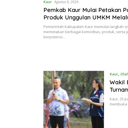
Kaur
Agustus 6, 2026
Pemkab Kaur Mulai Petakan P
Produk Unggulan UMKM Melalu
Bank Indonesia
Pemerintah Kabupaten Kaur memulai langkah si
memetakan berbagai komoditas, produk, serta j
berpotensi…
Kaur
,
Ola
Wakil 
Turnam
Kaur, 25 J
membuka