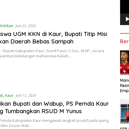
didikan
Juni 22, 2026
swa UGM KKN di Kaur, Bupati Titip Misi
kan Daerah Bebas Sampah
Ber
 Bupati Kabupaten Kaur, Gusril Pausi, S.Sos., M.AP., secara
yambut kedatangan mahasiswa Kuliah…
Manc
Res
Emp
al
,
Kaur
Juni 12, 2026
ikan Bupati dan Wabup, PS Pemda Kaur
g Tumbangkan RSUD M Yunus
 Pemda Kabupaten Kaur mengawali langkah positif pada ajang
Mini Soccer Wali…
SSB