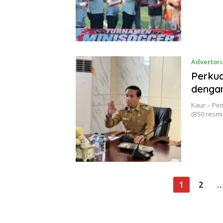
Advertori
Perkua
denga
Kaur – Pe
(BSI) res
Paginasi
1
2
pos