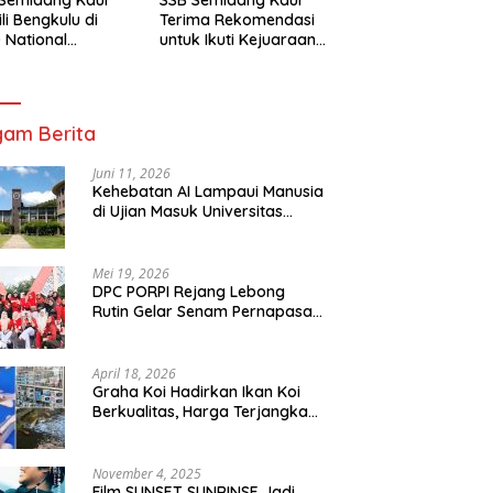
li Bengkulu di
Terima Rekomendasi
 National
untuk Ikuti Kejuaraan
mpionship 2026
Nasional Garuda Anak
arta
Nusantara 2026
am Berita
Juni 11, 2026
Kehebatan AI Lampaui Manusia
di Ujian Masuk Universitas
Tersulit Jepang
Mei 19, 2026
DPC PORPI Rejang Lebong
Rutin Gelar Senam Pernapasan
di Setia Negara Curup
April 18, 2026
Graha Koi Hadirkan Ikan Koi
Berkualitas, Harga Terjangkau
untuk Semua Kalangan
November 4, 2025
Film SUNSET SUNRINSE Jadi