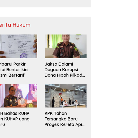
Sampah
erita Hukum
rbaru! Parkir
Jaksa Dalami
lai Buntar kini
Dugaan Korupsi
smi Bertarif
Dana Hibah Pilkada
2024 di Bawaslu
Kaur
PH Bahas KUHP
KPK Tahan
an KUHAP yang
Tersangka Baru
aru
Proyek Kereta Api
Medan