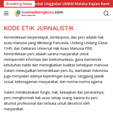
L
kan Potensi Produk Unggulan UMKM Melalui Kajian Bank Indone
Breaking News
a
n
g
s
KODE ETIK JURNALISTIK
u
n
Kemerdekaan berpendapat, berekspresi, dan pers adalah hak
g
asasi manusia yang dilindungi Pancasila, Undang-Undang Dasar
k
1945, dan Deklarasi Universal Hak Asasi Manusia PBB.
e
Kemerdekaan pers adalah sarana masyarakat untuk
k
memperoleh informasi dan berkomunikasi, guna memenuhi
o
kebutuhan hakiki dan meningkatkan kualitas kehidupan manusia.
n
Dalam mewujudkan kemerdekaan pers itu, wartawan Indonesia
t
juga menyadari adanya kepentingan bangsa, tanggung jawab
e
sosial, keberagaman masyarakat, dan norma-norma agama.
n
Dalam melaksanakan fungsi, hak, kewajiban dan peranannya,
pers menghormati hak asasi setiap orang, karena itu pers
dituntut profesional dan terbuka untuk dikontrol oleh
masyarakat.