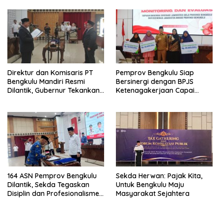
Pangan, Harga TBS Sawit
Masih Jadi Sorotan
Direktur dan Komisaris PT
Pemprov Bengkulu Siap
Bengkulu Mandiri Resmi
Bersinergi dengan BPJS
Dilantik, Gubernur Tekankan
Ketenagakerjaan Capai
Pentingnya Inovasi
Target Universal Coverage
Jamsostek
164 ASN Pemprov Bengkulu
Sekda Herwan: Pajak Kita,
Dilantik, Sekda Tegaskan
Untuk Bengkulu Maju
Disiplin dan Profesionalisme
Masyarakat Sejahtera
Aparatur