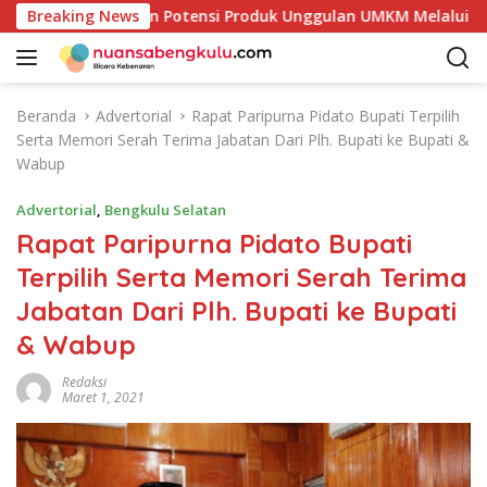
L
lai Petakan Potensi Produk Unggulan UMKM Melalui Kajian Ban
Breaking News
a
n
g
s
Beranda
Advertorial
Rapat Paripurna Pidato Bupati Terpilih
u
Serta Memori Serah Terima Jabatan Dari Plh. Bupati ke Bupati &
n
Wabup
g
k
Advertorial
,
Bengkulu Selatan
e
Rapat Paripurna Pidato Bupati
k
Terpilih Serta Memori Serah Terima
o
n
Jabatan Dari Plh. Bupati ke Bupati
t
& Wabup
e
n
Redaksi
Maret 1, 2021