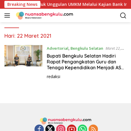
L
takan Potensi Produk Unggulan UMKM Melalui Kajian Bank Indo
Breaking News
a
n
g
s
u
Hari:
22 Maret 2021
n
g
Advertorial
,
Bengkulu Selatan
Maret 22,
k
2021
Bupati Bengkulu Selatan Hadiri
e
Rapat Pengangkatan Guru dan
k
Tenaga Kependidikan Menjadi ASN
Bersama Komisi X DPR RI
o
redaksi
n
t
e
n