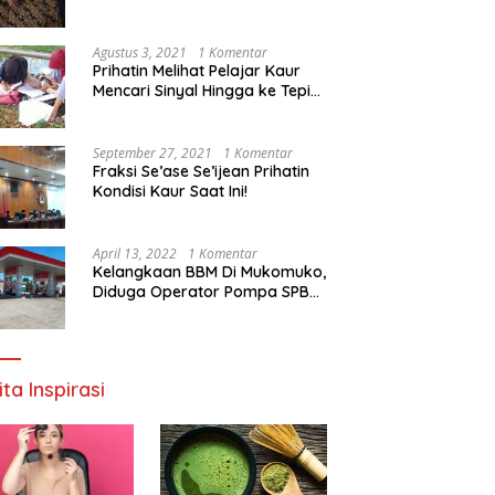
Agustus 3, 2021
1 Komentar
Prihatin Melihat Pelajar Kaur
Mencari Sinyal Hingga ke Tepi
Sungai, Pimpinan DPD RI:
Pemerintah Setempat Mesti
Segera Bertindak
September 27, 2021
1 Komentar
Fraksi Se’ase Se’ijean Prihatin
Kondisi Kaur Saat Ini!
April 13, 2022
1 Komentar
Kelangkaan BBM Di Mukomuko,
Diduga Operator Pompa SPBU
Bandaratu Stok Minyak Sendiri
ita Inspirasi