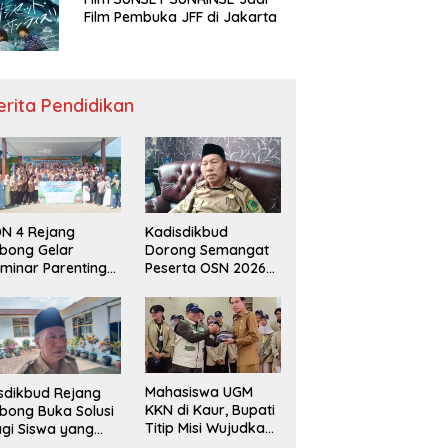
Film Pembuka JFF di Jakarta
erita Pendidikan
N 4 Rejang
Kadisdikbud
bong Gelar
Dorong Semangat
minar Parenting
Peserta OSN 2026
n Deklarasi Anti-
Demi Raih Prestasi
llying,
disdikbud: Patut
di Contoh
Mahasiswa UGM
sdikbud Rejang
KKN di Kaur, Bupati
bong Buka Solusi
Titip Misi Wujudkan
gi Siswa yang
Daerah Bebas
lum Lolos SPMB