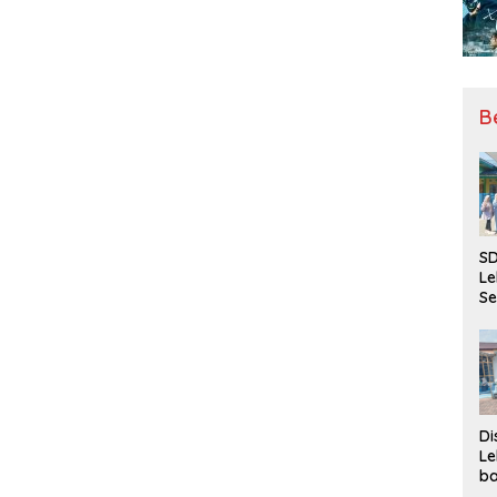
B
SD
Le
Se
da
Bu
Ka
Ja
Di
Le
ba
Be