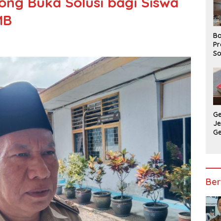
ong Buka Solusi bagi Siswa
MB
Ba
Pr
So
P
P
Ba
G
J
G
Ju
Ja
Ber