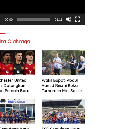
00:00
01:11
ita Olahraga
hester United
Wakil Bupati Abdul
mi Datangkan
Hamid Resmi Buka
at Pemain Baru
Turnamen Mini Soccer
Awat Mata Cup VI
 Semidang Kaur
SSB Semidang Kaur