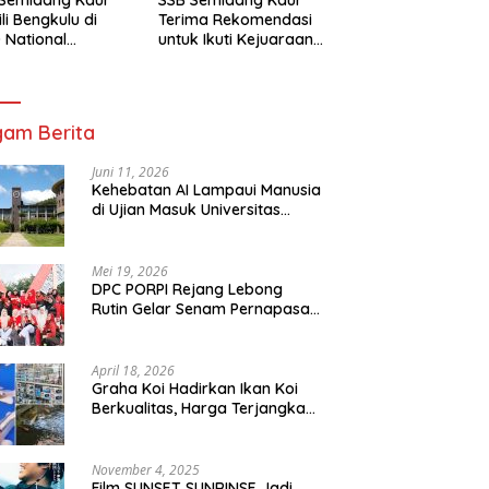
li Bengkulu di
Terima Rekomendasi
 National
untuk Ikuti Kejuaraan
mpionship 2026
Nasional Garuda Anak
arta
Nusantara 2026
am Berita
Juni 11, 2026
Kehebatan AI Lampaui Manusia
di Ujian Masuk Universitas
Tersulit Jepang
Mei 19, 2026
DPC PORPI Rejang Lebong
Rutin Gelar Senam Pernapasan
di Setia Negara Curup
April 18, 2026
Graha Koi Hadirkan Ikan Koi
Berkualitas, Harga Terjangkau
untuk Semua Kalangan
November 4, 2025
Film SUNSET SUNRINSE Jadi