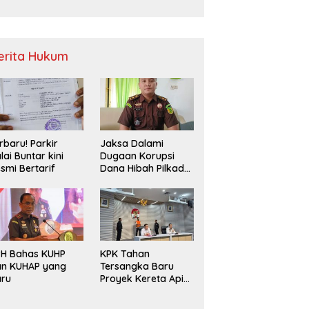
Sampah
erita Hukum
rbaru! Parkir
Jaksa Dalami
lai Buntar kini
Dugaan Korupsi
smi Bertarif
Dana Hibah Pilkada
2024 di Bawaslu
Kaur
PH Bahas KUHP
KPK Tahan
an KUHAP yang
Tersangka Baru
aru
Proyek Kereta Api
Medan