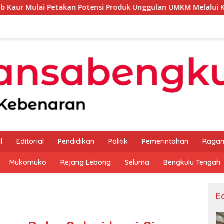
Petakan Potensi Produk Unggulan UMKM Melalui Kajian Bank In
l
Editorial
Pendidikan
Politik
Pemerintahan
Raga
Mukomuko
Rejang Lebong
Seluma
Bengkulu Tengah
Ed