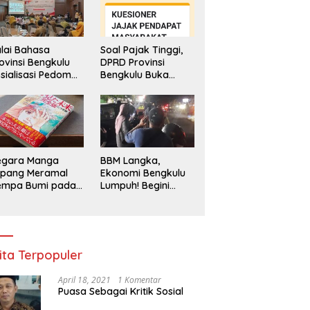
lai Bahasa
Soal Pajak Tinggi,
ovinsi Bengkulu
DPRD Provinsi
sialisasi Pedoman
Bengkulu Buka
engawasan
Layanan
enggunaan
Pengaduan
hasa Indonesia
Masyarakat
egara Manga
BBM Langka,
epang Meramal
Ekonomi Bengkulu
empa Bumi pada
Lumpuh! Begini
li 2025, Semua
Penjelasan
di Heboh
Gubernur
ita Terpopuler
April 18, 2021
1 Komentar
Puasa Sebagai Kritik Sosial