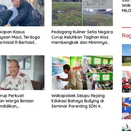
Waki
MILO
Cha
Jak
kapan Kasus
Pedagang Kuliner Setia Negara
Rag
ayaan Maut, Terduga
Curup Keluhkan Tagihan Kios
rinisial R Berhasil
membengkak dan Minimnya
ap
Fasilitas
rup Perkuat
Wakapolsek Selupu Rejang
an Warga Binaan
Edukasi Bahaya Bullying di
ndidikan,
Seminar Parenting SDN 4
ilan, hingga Kesenian
Rejang Lebong