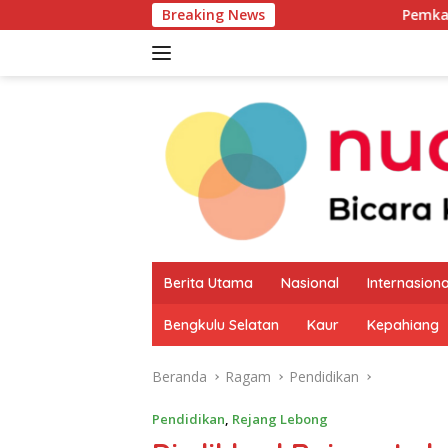
Langsung
Breaking News
Pemkab Kaur Mulai 
ke
konten
Berita Utama
Nasional
Internasiona
Bengkulu Selatan
Kaur
Kepahiang
Beranda
Ragam
Pendidikan
Pendidikan
,
Rejang Lebong