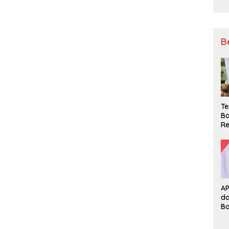
B
Te
Ba
Re
A
d
B