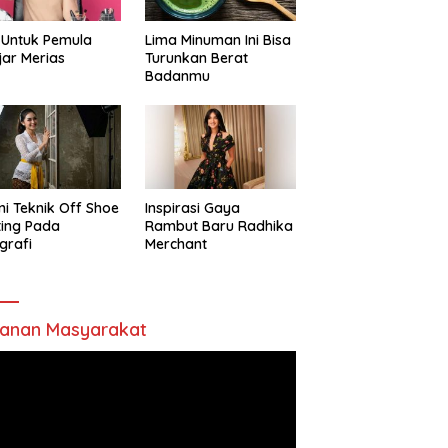
 Untuk Pemula
Lima Minuman Ini Bisa
jar Merias
Turunkan Berat
Badanmu
ni Teknik Off Shoe
Inspirasi Gaya
ting Pada
Rambut Baru Radhika
grafi
Merchant
anan Masyarakat
utar
o