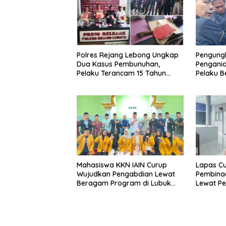
Polres Rejang Lebong Ungkap
Pengung
Dua Kasus Pembunuhan,
Pengani
Pelaku Terancam 15 Tahun
Pelaku Be
Penjara
Ditangk
Mahasiswa KKN IAIN Curup
Lapas Cu
Wujudkan Pengabdian Lewat
Pembina
Beragam Program di Lubuk
Lewat Pe
Ubar
Keteramp