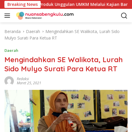
L
takan Potensi Produk Unggulan UMKM Melalui Kajian Bank Ind
Breaking News
a
n
g
s
Beranda
Daerah
Mengindahkan SE Walikota, Lurah Sido
u
Mulyo Surati Para Ketua RT
n
g
Daerah
k
Mengindahkan SE Walikota, Lurah
e
Sido Mulyo Surati Para Ketua RT
k
o
Redaksi
n
Maret 25, 2021
t
e
n