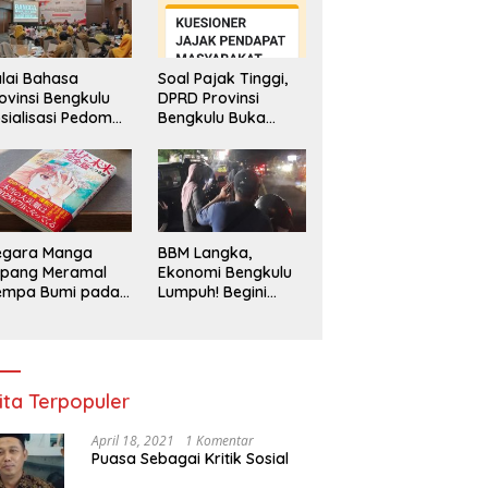
lai Bahasa
Soal Pajak Tinggi,
ovinsi Bengkulu
DPRD Provinsi
sialisasi Pedoman
Bengkulu Buka
engawasan
Layanan
enggunaan
Pengaduan
hasa Indonesia
Masyarakat
egara Manga
BBM Langka,
epang Meramal
Ekonomi Bengkulu
empa Bumi pada
Lumpuh! Begini
li 2025, Semua
Penjelasan
di Heboh
Gubernur
ita Terpopuler
April 18, 2021
1 Komentar
Puasa Sebagai Kritik Sosial