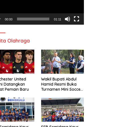
00:00
01:11
ita Olahraga
hester United
Wakil Bupati Abdul
mi Datangkan
Hamid Resmi Buka
at Pemain Baru
Turnamen Mini Soccer
Awat Mata Cup VI
 Semidang Kaur
SSB Semidang Kaur