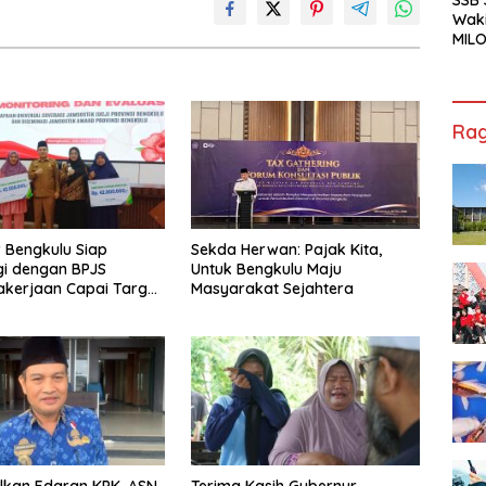
Waki
MILO
Cha
Jak
Rag
 Bengkulu Siap
Sekda Herwan: Pajak Kita,
gi dengan BPJS
Untuk Bengkulu Maju
kerjaan Capai Target
Masyarakat Sejahtera
l Coverage Jamsostek
lkan Edaran KPK, ASN
Terima Kasih Gubernur