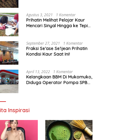
Agustus 3, 2021
1 Komentar
Prihatin Melihat Pelajar Kaur
Mencari Sinyal Hingga ke Tepi
Sungai, Pimpinan DPD RI:
Pemerintah Setempat Mesti
Segera Bertindak
September 27, 2021
1 Komentar
Fraksi Se’ase Se’ijean Prihatin
Kondisi Kaur Saat Ini!
April 13, 2022
1 Komentar
Kelangkaan BBM Di Mukomuko,
Diduga Operator Pompa SPBU
Bandaratu Stok Minyak Sendiri
ita Inspirasi