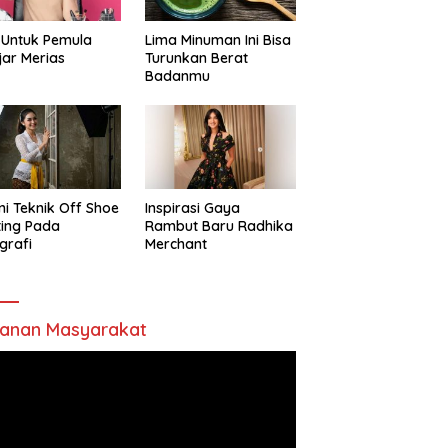
 Untuk Pemula
Lima Minuman Ini Bisa
jar Merias
Turunkan Berat
Badanmu
ni Teknik Off Shoe
Inspirasi Gaya
ting Pada
Rambut Baru Radhika
grafi
Merchant
anan Masyarakat
utar
o