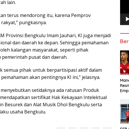
ah lain.
kan terus mendorong itu, karena Pemprov
rakyat,” pungkasnya.
 Provinsi Bengkulu Imam Jauhari, KI juga menjadi
Ber
ional dan daerah ke depan. Sehingga pemahaman
oleh kalangan masyarakat, seperti pihak
n pemerintah pusat dan daerah.
ak semua pihak untuk berpartisipasi aktif dalam
emahaman akan pentingnya KI ini,” jelasnya.
Manc
Res
u menyebutkan setidaknya ada ratusan Produk
Emp
mendapatkan sertifikat Hak Kekayaan Intelektual
ain Besurek dan Alat Musik Dhol Bengkulu serta
laku usaha Bengkulu.
SSB