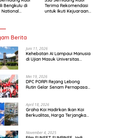
li Bengkulu di
Terima Rekomendasi
 National
untuk Ikuti Kejuaraan
mpionship 2026
Nasional Garuda Anak
arta
Nusantara 2026
am Berita
Juni 11, 2026
Kehebatan AI Lampaui Manusia
di Ujian Masuk Universitas
Tersulit Jepang
Mei 19, 2026
DPC PORPI Rejang Lebong
Rutin Gelar Senam Pernapasan
di Setia Negara Curup
April 18, 2026
Graha Koi Hadirkan Ikan Koi
Berkualitas, Harga Terjangkau
untuk Semua Kalangan
November 4, 2025
Film SUNSET SUNRINSE Jadi