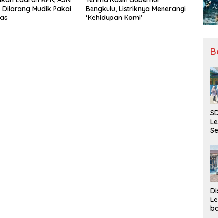
Dilarang Mudik Pakai
Bengkulu, Listriknya Menerangi
nas
‘Kehidupan Kami’
B
SD
Le
Se
da
Bu
Ka
Ja
Di
Le
ba
Be