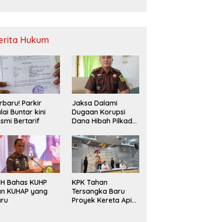
Sampah
erita Hukum
rbaru! Parkir
Jaksa Dalami
lai Buntar kini
Dugaan Korupsi
smi Bertarif
Dana Hibah Pilkada
2024 di Bawaslu
Kaur
PH Bahas KUHP
KPK Tahan
an KUHAP yang
Tersangka Baru
aru
Proyek Kereta Api
Medan