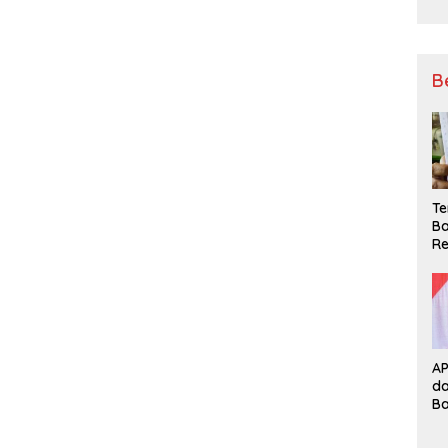
B
Te
Ba
Re
A
d
B