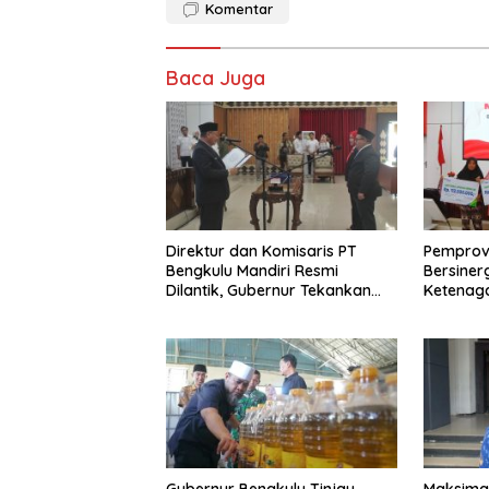
Komentar
Baca Juga
Direktur dan Komisaris PT
Pemprov
Bengkulu Mandiri Resmi
Bersiner
Dilantik, Gubernur Tekankan
Ketenaga
Pentingnya Inovasi
Universa
Gubernur Bengkulu Tinjau
Maksima