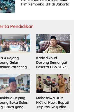
Film Pembuka JFF di Jakarta
erita Pendidikan
N 4 Rejang
Kadisdikbud
bong Gelar
Dorong Semangat
minar Parenting
Peserta OSN 2026
n Deklarasi Anti-
Demi Raih Prestasi
llying,
disdikbud: Patut
di Contoh
sdikbud Rejang
Mahasiswa UGM
bong Buka Solusi
KKN di Kaur, Bupati
gi Siswa yang
Titip Misi Wujudkan
lum Lolos SPMB
Daerah Bebas