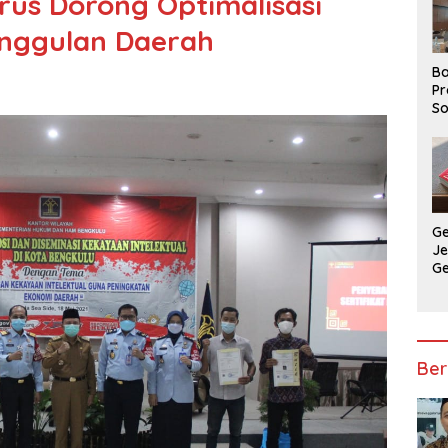
us Dorong Optimalisasi
 Unggulan Daerah
Ba
Pr
So
P
P
Ba
G
J
G
Ju
Ja
Ber