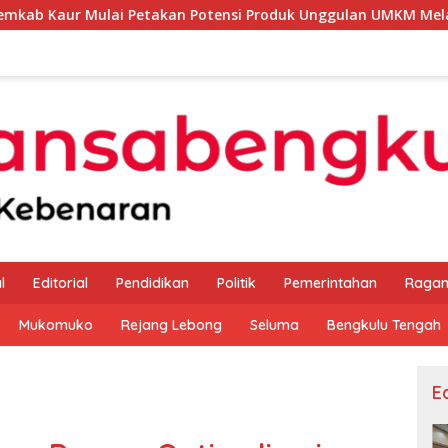
 Petakan Potensi Produk Unggulan UMKM Melalui Kajian Bank I
l
Editorial
Pendidikan
Politik
Pemerintahan
Raga
Mukomuko
Rejang Lebong
Seluma
Bengkulu Tengah
Ed