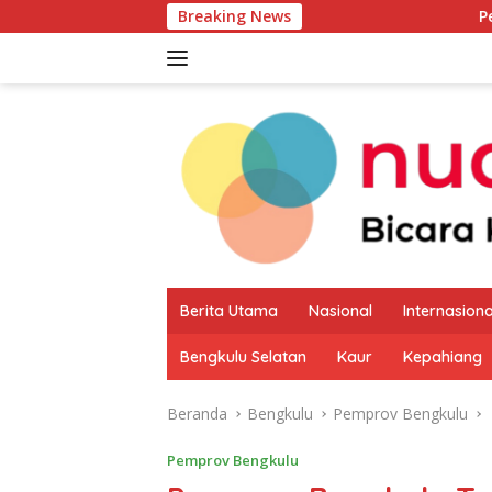
Langsung
Breaking News
Pemkab Kaur Mulai
ke
konten
Berita Utama
Nasional
Internasiona
Bengkulu Selatan
Kaur
Kepahiang
Beranda
Bengkulu
Pemprov Bengkulu
Pemprov Bengkulu