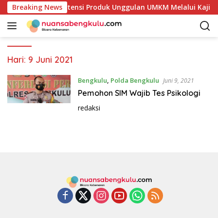
L
 Mulai Petakan Potensi Produk Unggulan UMKM Melalui Kajian 
Breaking News
a
n
g
s
u
Hari:
9 Juni 2021
n
g
Bengkulu
,
Polda Bengkulu
Juni 9, 2021
k
Pemohon SIM Wajib Tes Psikologi
e
redaksi
k
o
n
t
e
n