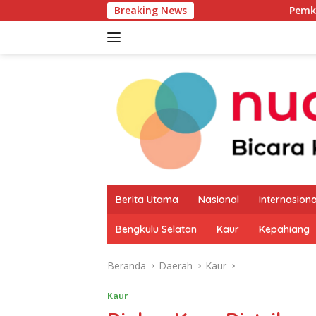
Langsung
Breaking News
Pemkab Kaur Mulai Pet
ke
konten
Berita Utama
Nasional
Internasiona
Bengkulu Selatan
Kaur
Kepahiang
Beranda
Daerah
Kaur
Kaur