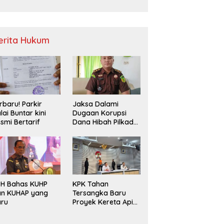
Sampah
erita Hukum
rbaru! Parkir
Jaksa Dalami
lai Buntar kini
Dugaan Korupsi
smi Bertarif
Dana Hibah Pilkada
2024 di Bawaslu
Kaur
PH Bahas KUHP
KPK Tahan
an KUHAP yang
Tersangka Baru
aru
Proyek Kereta Api
Medan