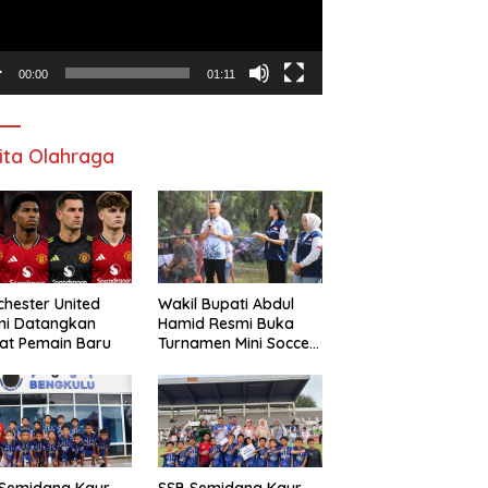
00:00
01:11
ita Olahraga
hester United
Wakil Bupati Abdul
mi Datangkan
Hamid Resmi Buka
at Pemain Baru
Turnamen Mini Soccer
Awat Mata Cup VI
 Semidang Kaur
SSB Semidang Kaur