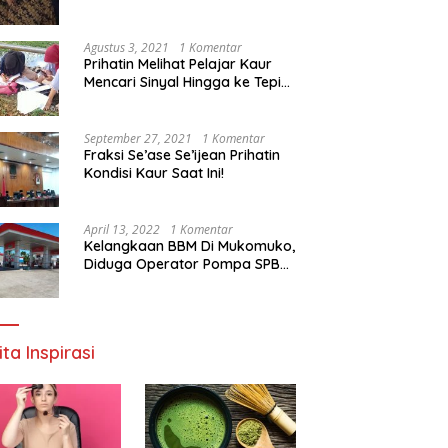
Agustus 3, 2021
1 Komentar
Prihatin Melihat Pelajar Kaur
Mencari Sinyal Hingga ke Tepi
Sungai, Pimpinan DPD RI:
Pemerintah Setempat Mesti
Segera Bertindak
September 27, 2021
1 Komentar
Fraksi Se’ase Se’ijean Prihatin
Kondisi Kaur Saat Ini!
April 13, 2022
1 Komentar
Kelangkaan BBM Di Mukomuko,
Diduga Operator Pompa SPBU
Bandaratu Stok Minyak Sendiri
ita Inspirasi