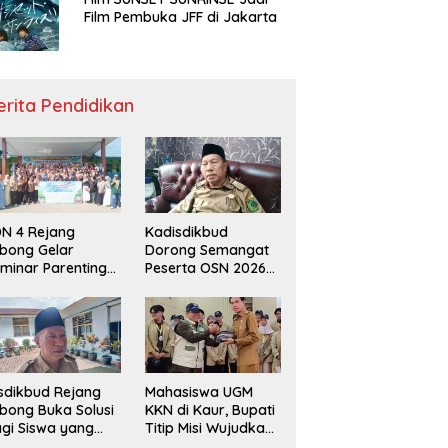
Film Pembuka JFF di Jakarta
erita Pendidikan
N 4 Rejang
Kadisdikbud
bong Gelar
Dorong Semangat
minar Parenting
Peserta OSN 2026
n Deklarasi Anti-
Demi Raih Prestasi
llying,
disdikbud: Patut
di Contoh
sdikbud Rejang
Mahasiswa UGM
bong Buka Solusi
KKN di Kaur, Bupati
gi Siswa yang
Titip Misi Wujudkan
lum Lolos SPMB
Daerah Bebas