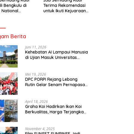
li Bengkulu di
Terima Rekomendasi
 National
untuk Ikuti Kejuaraan
mpionship 2026
Nasional Garuda Anak
arta
Nusantara 2026
am Berita
Juni 11, 2026
Kehebatan AI Lampaui Manusia
di Ujian Masuk Universitas
Tersulit Jepang
Mei 19, 2026
DPC PORPI Rejang Lebong
Rutin Gelar Senam Pernapasan
di Setia Negara Curup
April 18, 2026
Graha Koi Hadirkan Ikan Koi
Berkualitas, Harga Terjangkau
untuk Semua Kalangan
November 4, 2025
Film SUNSET SUNRINSE Jadi