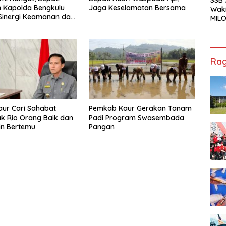
 Kapolda Bengkulu
Jaga Keselamatan Bersama
Waki
Sinergi Keamanan dan
MILO
gunan
Cha
Jak
Rag
aur Cari Sahabat
Pemkab Kaur Gerakan Tanam
k Rio Orang Baik dan
Padi Program Swasembada
in Bertemu
Pangan