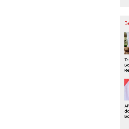
B
Te
Ba
Re
A
d
B