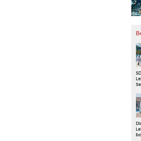
B
SD
Le
Se
da
Bu
Ka
Ja
Di
Le
ba
Be