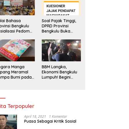
lai Bahasa
Soal Pajak Tinggi,
ovinsi Bengkulu
DPRD Provinsi
sialisasi Pedoman
Bengkulu Buka
engawasan
Layanan
enggunaan
Pengaduan
hasa Indonesia
Masyarakat
egara Manga
BBM Langka,
epang Meramal
Ekonomi Bengkulu
empa Bumi pada
Lumpuh! Begini
li 2025, Semua
Penjelasan
di Heboh
Gubernur
ita Terpopuler
April 18, 2021
1 Komentar
Puasa Sebagai Kritik Sosial