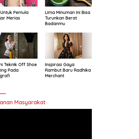
 Untuk Pemula
Lima Minuman Ini Bisa
jar Merias
Turunkan Berat
Badanmu
ni Teknik Off Shoe
Inspirasi Gaya
ting Pada
Rambut Baru Radhika
grafi
Merchant
anan Masyarakat
utar
o