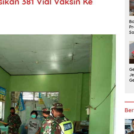
sikan 381 Vial Vaksin Ke
Ba
Pr
So
P
P
Ba
G
J
G
Ju
Ja
Ber