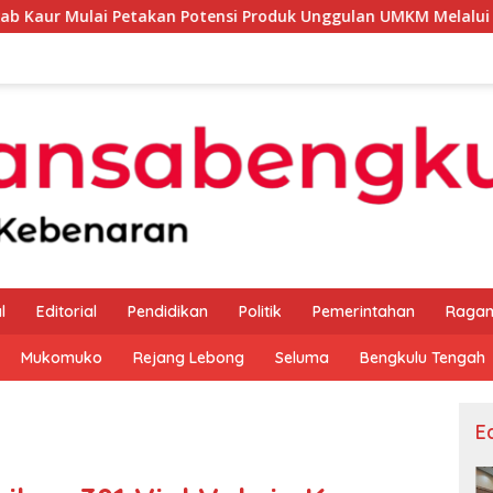
akan Potensi Produk Unggulan UMKM Melalui Kajian Bank Indo
l
Editorial
Pendidikan
Politik
Pemerintahan
Raga
Mukomuko
Rejang Lebong
Seluma
Bengkulu Tengah
Ed