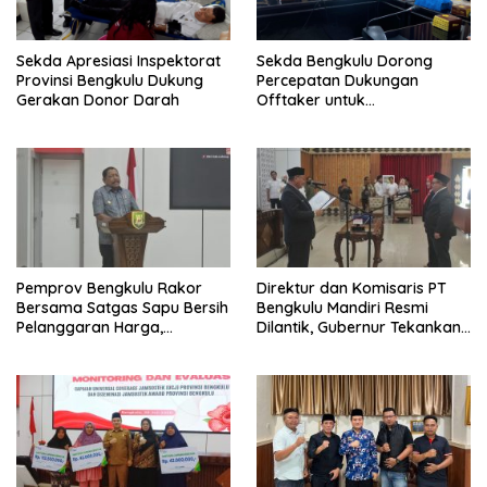
Sekda Apresiasi Inspektorat
Sekda Bengkulu Dorong
Provinsi Bengkulu Dukung
Percepatan Dukungan
Gerakan Donor Darah
Offtaker untuk
Pembangunan TPST Regional
Pemprov Bengkulu Rakor
Direktur dan Komisaris PT
Bersama Satgas Sapu Bersih
Bengkulu Mandiri Resmi
Pelanggaran Harga,
Dilantik, Gubernur Tekankan
Keamanan, dan Mutu
Pentingnya Inovasi
Pangan, Harga TBS Sawit
Masih Jadi Sorotan