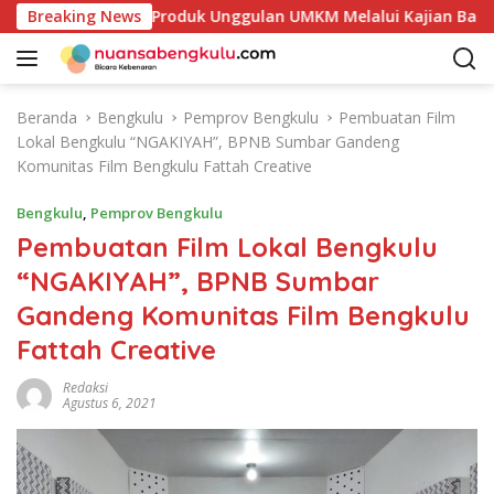
L
etakan Potensi Produk Unggulan UMKM Melalui Kajian Bank In
Breaking News
a
n
g
s
Beranda
Bengkulu
Pemprov Bengkulu
Pembuatan Film
u
Lokal Bengkulu “NGAKIYAH”, BPNB Sumbar Gandeng
n
Komunitas Film Bengkulu Fattah Creative
g
k
Bengkulu
,
Pemprov Bengkulu
e
Pembuatan Film Lokal Bengkulu
k
“NGAKIYAH”, BPNB Sumbar
o
n
Gandeng Komunitas Film Bengkulu
t
Fattah Creative
e
n
Redaksi
Agustus 6, 2021