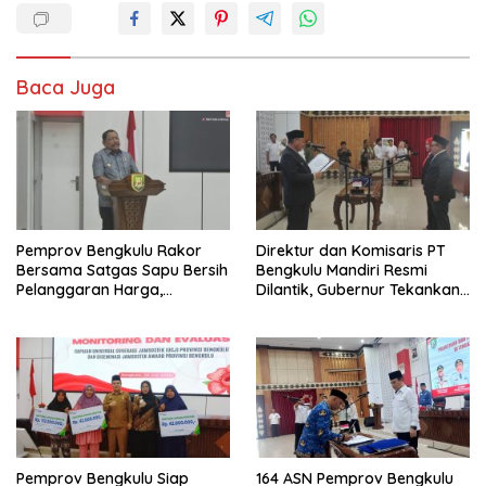
Baca Juga
Pemprov Bengkulu Rakor
Direktur dan Komisaris PT
Bersama Satgas Sapu Bersih
Bengkulu Mandiri Resmi
Pelanggaran Harga,
Dilantik, Gubernur Tekankan
Keamanan, dan Mutu
Pentingnya Inovasi
Pangan, Harga TBS Sawit
Masih Jadi Sorotan
Pemprov Bengkulu Siap
164 ASN Pemprov Bengkulu