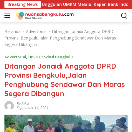
L
ensi Produk Unggulan UMKM Melalui Kajian Bank Indonesia
Breaking News
a
n
g
s
Beranda
Advertorial
Ditangan Jonaidi Anggota DPRD
u
Provinsi Bengkulu,Jalan Penghubung Sendawar Dan Maras
n
Segera Dibangun
g
k
Advertorial
,
DPRD Provinsi Bengkulu
e
Ditangan Jonaidi Anggota DPRD
k
Provinsi Bengkulu,Jalan
o
n
Penghubung Sendawar Dan Maras
t
Segera Dibangun
e
n
Redaksi
September 14, 2021