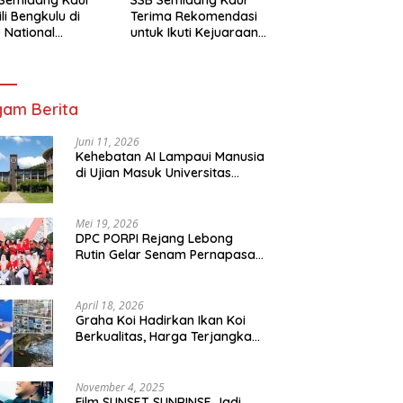
li Bengkulu di
Terima Rekomendasi
 National
untuk Ikuti Kejuaraan
mpionship 2026
Nasional Garuda Anak
arta
Nusantara 2026
am Berita
Juni 11, 2026
Kehebatan AI Lampaui Manusia
di Ujian Masuk Universitas
Tersulit Jepang
Mei 19, 2026
DPC PORPI Rejang Lebong
Rutin Gelar Senam Pernapasan
di Setia Negara Curup
April 18, 2026
Graha Koi Hadirkan Ikan Koi
Berkualitas, Harga Terjangkau
untuk Semua Kalangan
November 4, 2025
Film SUNSET SUNRINSE Jadi