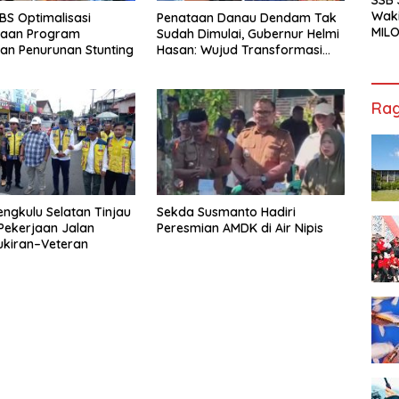
Waki
S Optimalisasi
Penataan Danau Dendam Tak
MILO
naan Program
Sudah Dimulai, Gubernur Helmi
Cha
an Penurunan Stunting
Hasan: Wujud Transformasi
Jak
Pariwisata Bengkulu yang
Modern dan Berdaya Saing
Rag
engkulu Selatan Tinjau
Sekda Susmanto Hadiri
Pekerjaan Jalan
Peresmian AMDK di Air Nipis
ukiran–Veteran