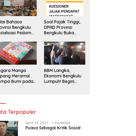
lai Bahasa
Soal Pajak Tinggi,
ovinsi Bengkulu
DPRD Provinsi
sialisasi Pedoman
Bengkulu Buka
engawasan
Layanan
enggunaan
Pengaduan
hasa Indonesia
Masyarakat
egara Manga
BBM Langka,
epang Meramal
Ekonomi Bengkulu
empa Bumi pada
Lumpuh! Begini
li 2025, Semua
Penjelasan
di Heboh
Gubernur
ita Terpopuler
April 18, 2021
1 Komentar
Puasa Sebagai Kritik Sosial