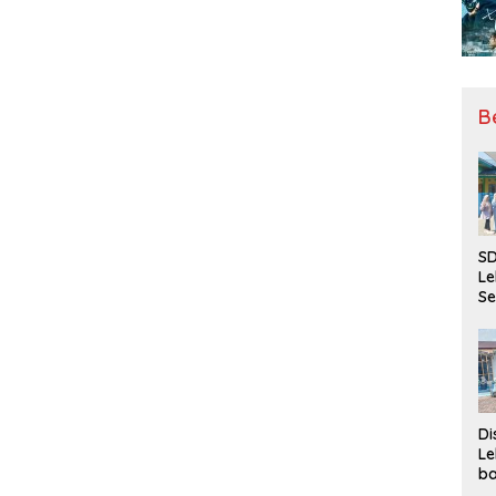
B
SD
Le
Se
da
Bu
Ka
Ja
Di
Le
ba
Be