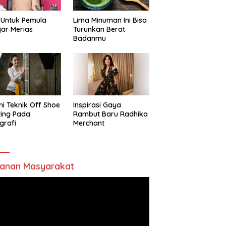
 Untuk Pemula
Lima Minuman Ini Bisa
jar Merias
Turunkan Berat
Badanmu
ni Teknik Off Shoe
Inspirasi Gaya
ting Pada
Rambut Baru Radhika
grafi
Merchant
anan Masyarakat
utar
o