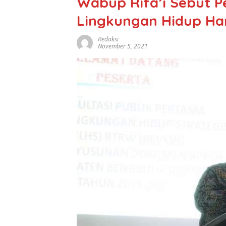
Wabup Rifa’i Sebut P
Lingkungan Hidup Har
Redaksi
November 5, 2021