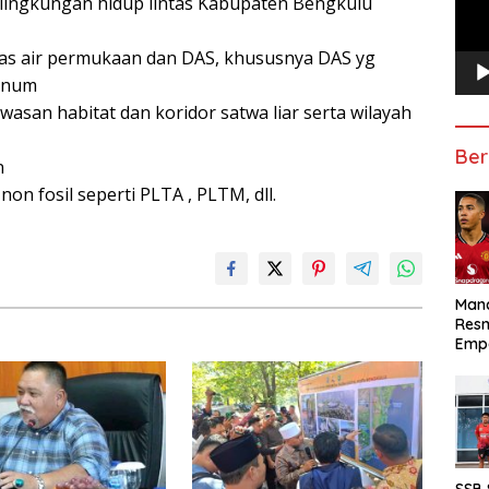
lingkungan hidup lintas Kabupaten Bengkulu
as air permukaan dan DAS, khususnya DAS yg
minum
san habitat dan koridor satwa liar serta wilayah
Ber
n
on fosil seperti PLTA , PLTM, dll.
Manc
Res
Emp
SSB