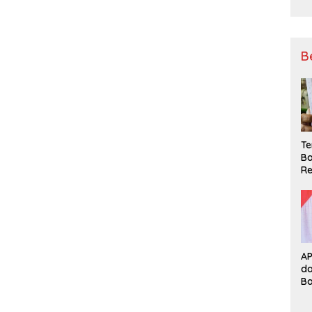
B
Te
Ba
Re
A
d
B