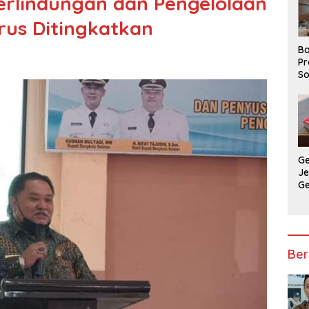
erlindungan dan Pengelolaan
us Ditingkatkan
Ba
Pr
So
P
P
Ba
G
J
G
Ju
Ja
Ber