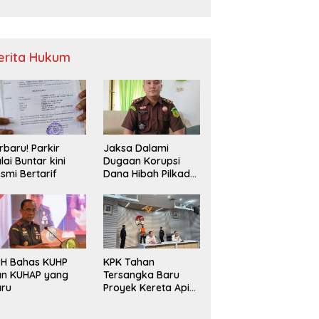
Sampah
erita Hukum
rbaru! Parkir
Jaksa Dalami
lai Buntar kini
Dugaan Korupsi
smi Bertarif
Dana Hibah Pilkada
2024 di Bawaslu
Kaur
PH Bahas KUHP
KPK Tahan
an KUHAP yang
Tersangka Baru
aru
Proyek Kereta Api
Medan