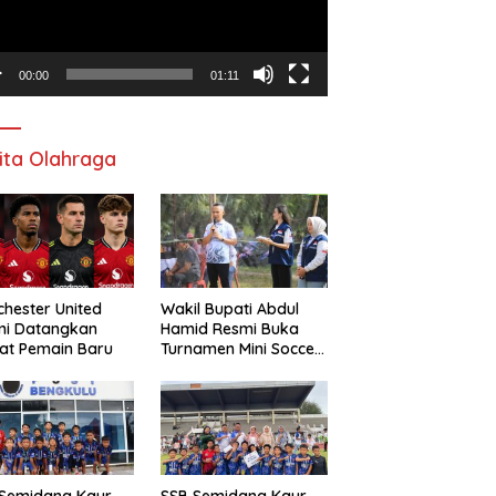
00:00
01:11
ita Olahraga
hester United
Wakil Bupati Abdul
mi Datangkan
Hamid Resmi Buka
at Pemain Baru
Turnamen Mini Soccer
Awat Mata Cup VI
 Semidang Kaur
SSB Semidang Kaur