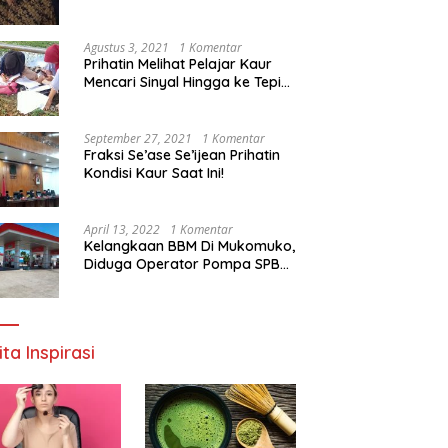
Agustus 3, 2021
1 Komentar
Prihatin Melihat Pelajar Kaur
Mencari Sinyal Hingga ke Tepi
Sungai, Pimpinan DPD RI:
Pemerintah Setempat Mesti
Segera Bertindak
September 27, 2021
1 Komentar
Fraksi Se’ase Se’ijean Prihatin
Kondisi Kaur Saat Ini!
April 13, 2022
1 Komentar
Kelangkaan BBM Di Mukomuko,
Diduga Operator Pompa SPBU
Bandaratu Stok Minyak Sendiri
ita Inspirasi