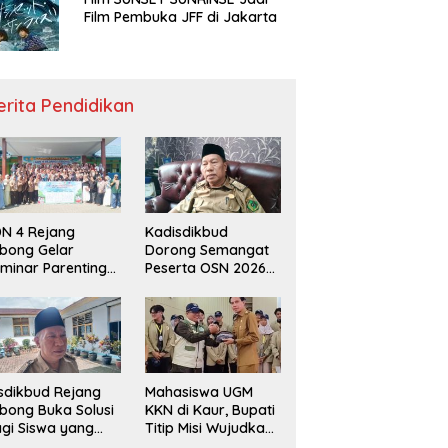
Film Pembuka JFF di Jakarta
erita Pendidikan
N 4 Rejang
Kadisdikbud
bong Gelar
Dorong Semangat
minar Parenting
Peserta OSN 2026
n Deklarasi Anti-
Demi Raih Prestasi
llying,
disdikbud: Patut
di Contoh
sdikbud Rejang
Mahasiswa UGM
bong Buka Solusi
KKN di Kaur, Bupati
gi Siswa yang
Titip Misi Wujudkan
lum Lolos SPMB
Daerah Bebas