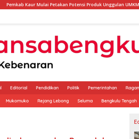
Mulai Petakan Potensi Produk Unggulan UMKM Melalui Kajian 
l
Editorial
Pendidikan
Politik
Pemerintahan
Raga
Mukomuko
Rejang Lebong
Seluma
Bengkulu Tengah
Ed