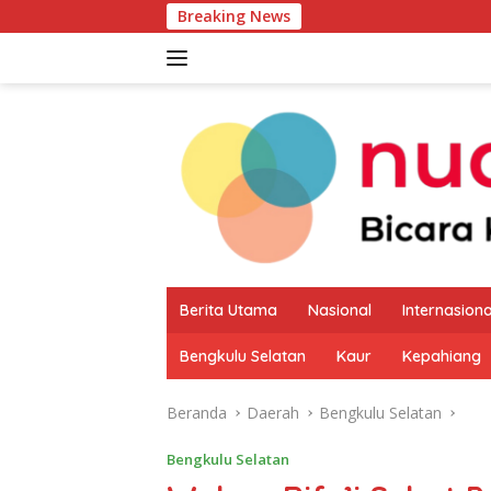
Langsung
Breaking News
Pemkab Kaur 
ke
konten
Berita Utama
Nasional
Internasiona
Bengkulu Selatan
Kaur
Kepahiang
Beranda
Daerah
Bengkulu Selatan
Bengkulu Selatan