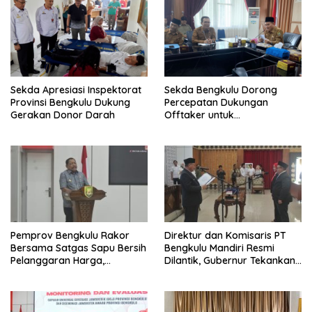
Sekda Apresiasi Inspektorat
Sekda Bengkulu Dorong
Provinsi Bengkulu Dukung
Percepatan Dukungan
Gerakan Donor Darah
Offtaker untuk
Pembangunan TPST Regional
Pemprov Bengkulu Rakor
Direktur dan Komisaris PT
Bersama Satgas Sapu Bersih
Bengkulu Mandiri Resmi
Pelanggaran Harga,
Dilantik, Gubernur Tekankan
Keamanan, dan Mutu
Pentingnya Inovasi
Pangan, Harga TBS Sawit
Masih Jadi Sorotan