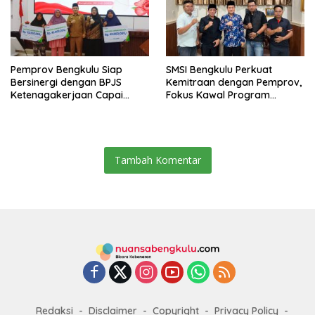
Pemprov Bengkulu Siap
SMSI Bengkulu Perkuat
Bersinergi dengan BPJS
Kemitraan dengan Pemprov,
Ketenagakerjaan Capai
Fokus Kawal Program
Target Universal Coverage
Pembangunan
Jamsostek
Tambah Komentar
Redaksi
Disclaimer
Copyright
Privacy Policy