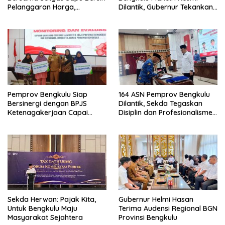
Pelanggaran Harga,
Dilantik, Gubernur Tekankan
Keamanan, dan Mutu
Pentingnya Inovasi
Pangan, Harga TBS Sawit
Masih Jadi Sorotan
Pemprov Bengkulu Siap
164 ASN Pemprov Bengkulu
Bersinergi dengan BPJS
Dilantik, Sekda Tegaskan
Ketenagakerjaan Capai
Disiplin dan Profesionalisme
Target Universal Coverage
Aparatur
Jamsostek
Sekda Herwan: Pajak Kita,
Gubernur Helmi Hasan
Untuk Bengkulu Maju
Terima Audensi Regional BGN
Masyarakat Sejahtera
Provinsi Bengkulu