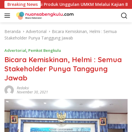
L
Petakan Potensi Produk Unggulan UMKM Melalui Kajian Bank In
Breaking News
a
n
g
s
Beranda
Advertorial
Bicara Kemiskinan, Helmi : Semua
u
Stakeholder Punya Tanggung Jawab
n
g
Advertorial
,
Pemkot Bengkulu
k
Bicara Kemiskinan, Helmi : Semua
e
Stakeholder Punya Tanggung
k
o
Jawab
n
t
Redaksi
November 30, 2021
e
n