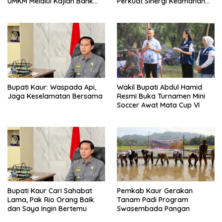
UMKM Melalui Kajian Bank
Perkuat Sinergi Keamanan
Indonesia
dan Pembangunan
Bupati Kaur: Waspada Api,
Wakil Bupati Abdul Hamid
Jaga Keselamatan Bersama
Resmi Buka Turnamen Mini
Soccer Awat Mata Cup VI
Bupati Kaur Cari Sahabat
Pemkab Kaur Gerakan
Lama, Pak Rio Orang Baik
Tanam Padi Program
dan Saya Ingin Bertemu
Swasembada Pangan