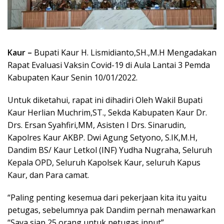
Kaur –
Bupati Kaur H. Lismidianto,SH.,M.H Mengadakan
Rapat Evaluasi Vaksin Covid-19 di Aula Lantai 3 Pemda
Kabupaten Kaur Senin 10/01/2022.
Untuk diketahui, rapat ini dihadiri Oleh Wakil Bupati
Kaur Herlian Muchrim,ST., Sekda Kabupaten Kaur Dr.
Drs. Ersan Syahfiri,MM, Asisten I Drs. Sinarudin,
Kapolres Kaur AKBP. Dwi Agung Setyono, S.IK,M.H,
Dandim BS/ Kaur Letkol (INF) Yudha Nugraha, Seluruh
Kepala OPD, Seluruh Kapolsek Kaur, seluruh Kapus
Kaur, dan Para camat.
“Paling penting kesemua dari pekerjaan kita itu yaitu
petugas, sebelumnya pak Dandim pernah menawarkan
“Saya siap 25 orang untuk petugas input”.