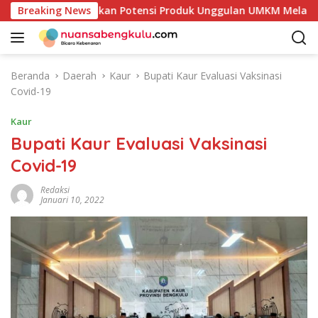
L
aur Mulai Petakan Potensi Produk Unggulan UMKM Melalui Kaji
Breaking News
a
n
g
s
Beranda
Daerah
Kaur
Bupati Kaur Evaluasi Vaksinasi
u
Covid-19
n
g
Kaur
k
Bupati Kaur Evaluasi Vaksinasi
e
Covid-19
k
o
Redaksi
n
Januari 10, 2022
t
e
n