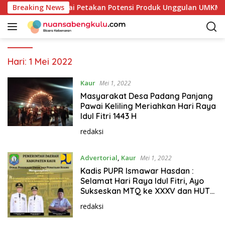
L
Pemkab Kaur Mulai Petakan Potensi Produk Unggulan UMKM Me
Breaking News
a
n
g
s
u
Hari:
1 Mei 2022
n
g
Kaur
Mei 1, 2022
k
Masyarakat Desa Padang Panjang
e
Pawai Keliling Meriahkan Hari Raya
k
Idul Fitri 1443 H
o
redaksi
n
t
Advertorial
,
Kaur
Mei 1, 2022
e
n
Kadis PUPR Ismawar Hasdan :
Selamat Hari Raya Idul Fitri, Ayo
Sukseskan MTQ ke XXXV dan HUT
Kaur ke 19
redaksi