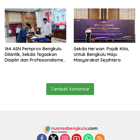
Pentingnya Inovasi
Target Universal Coverage
Jamsostek
164 ASN Pemprov Bengkulu
Sekda Herwan: Pajak Kita,
Dilantik, Sekda Tegaskan
Untuk Bengkulu Maju
Disiplin dan Profesionalisme
Masyarakat Sejahtera
Aparatur
Tambah Komentar