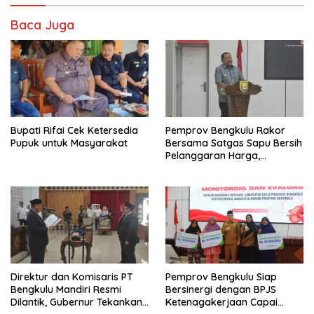
Baca Juga
Bupati Rifai Cek Ketersedia
Pemprov Bengkulu Rakor
Pupuk untuk Masyarakat
Bersama Satgas Sapu Bersih
Pelanggaran Harga,
Keamanan, dan Mutu
Pangan, Harga TBS Sawit
Masih Jadi Sorotan
Direktur dan Komisaris PT
Pemprov Bengkulu Siap
Bengkulu Mandiri Resmi
Bersinergi dengan BPJS
Dilantik, Gubernur Tekankan
Ketenagakerjaan Capai