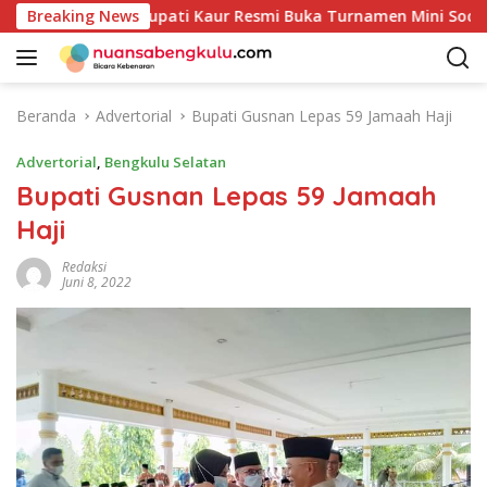
L
HUT RI ke-81: Bupati Kaur Resmi Buka Turnamen Mini Soccer A
Breaking News
a
n
g
s
Beranda
Advertorial
Bupati Gusnan Lepas 59 Jamaah Haji
u
n
Advertorial
,
Bengkulu Selatan
g
Bupati Gusnan Lepas 59 Jamaah
k
Haji
e
k
Redaksi
o
Juni 8, 2022
n
t
e
n