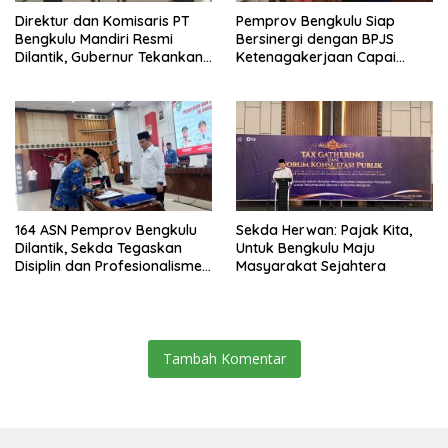
Direktur dan Komisaris PT
Pemprov Bengkulu Siap
Bengkulu Mandiri Resmi
Bersinergi dengan BPJS
Dilantik, Gubernur Tekankan
Ketenagakerjaan Capai
Pentingnya Inovasi
Target Universal Coverage
Jamsostek
164 ASN Pemprov Bengkulu
Sekda Herwan: Pajak Kita,
Dilantik, Sekda Tegaskan
Untuk Bengkulu Maju
Disiplin dan Profesionalisme
Masyarakat Sejahtera
Aparatur
Tambah Komentar