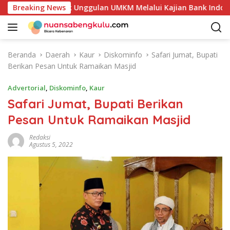
L
Potensi Produk Unggulan UMKM Melalui Kajian Bank Indonesia
Breaking News
a
n
g
s
Beranda
Daerah
Kaur
Diskominfo
Safari Jumat, Bupati
u
Berikan Pesan Untuk Ramaikan Masjid
n
g
Advertorial
,
Diskominfo
,
Kaur
k
Safari Jumat, Bupati Berikan
e
Pesan Untuk Ramaikan Masjid
k
o
Redaksi
n
Agustus 5, 2022
t
e
n