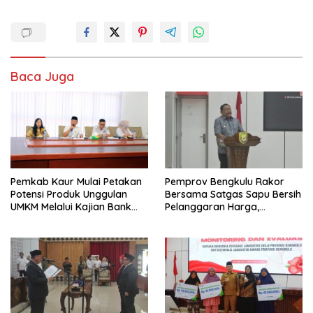
Baca Juga
Pemkab Kaur Mulai Petakan
Pemprov Bengkulu Rakor
Potensi Produk Unggulan
Bersama Satgas Sapu Bersih
UMKM Melalui Kajian Bank
Pelanggaran Harga,
Indonesia
Keamanan, dan Mutu
Pangan, Harga TBS Sawit
Masih Jadi Sorotan