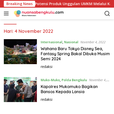
L
ur Mulai Petakan Potensi Produk Unggulan UMKM Melalui Kaji
Breaking News
a
n
g
s
u
Hari:
4 November 2022
n
g
Internasional
,
Nasional
November 4, 2022
k
Wahana Baru Tokyo Disney Sea,
e
Fantasy Spring Bakal Dibuka Musim
k
Semi 2024
o
redaksi
n
t
Muko-Muko
,
Polda Bengkulu
November 4,
e
2022
n
Kapolres Mukomuko Bagikan
Bansos Kepada Lansia
redaksi