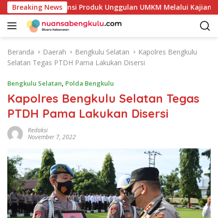
L
i Petakan Potensi Produk Unggulan UMKM Melalui Kajian Bank 
Breaking News
a
n
g
s
Beranda
Daerah
Bengkulu Selatan
Kapolres Bengkulu
u
Selatan Tegas PTDH Pama Lakukan Disersi
n
g
Bengkulu Selatan
,
Polda Bengkulu
k
Kapolres Bengkulu Selatan Tegas
e
PTDH Pama Lakukan Disersi
k
o
Redaksi
n
November 7, 2022
t
e
n