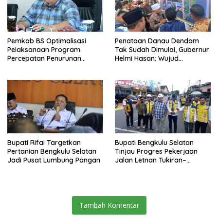
Pemkab BS Optimalisasi
Penataan Danau Dendam
Pelaksanaan Program
Tak Sudah Dimulai, Gubernur
Percepatan Penurunan
Helmi Hasan: Wujud
Stunting
Transformasi Pariwisata
Bengkulu yang Modern dan
Berdaya Saing
Bupati Rifai Targetkan
Bupati Bengkulu Selatan
Pertanian Bengkulu Selatan
Tinjau Progres Pekerjaan
Jadi Pusat Lumbung Pangan
Jalan Letnan Tukiran–
Veteran
Tambah Komentar