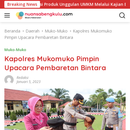
L
 Petakan Potensi Produk Unggulan UMKM Melalui Kajian Bank I
Breaking News
a
n
g
s
Beranda
Daerah
Muko-Muko
Kapolres Mukomuko
u
Pimpin Upacara Pembaretan Bintara
n
g
Muko-Muko
k
Kapolres Mukomuko Pimpin
e
Upacara Pembaretan Bintara
k
o
Redaksi
n
Januari 5, 2023
t
e
n