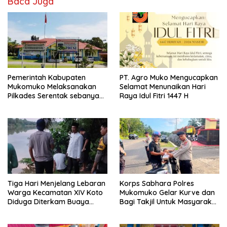
Baca Juga
Pemerintah Kabupaten
PT. Agro Muko Mengucapkan
Mukomuko Melaksanakan
Selamat Menunaikan Hari
Pilkades Serentak sebanyak
Raya Idul Fitri 1447 H
37 Desa
Tiga Hari Menjelang Lebaran
Korps Sabhara Polres
Warga Kecamatan XIV Koto
Mukomuko Gelar Kurve dan
Diduga Diterkam Buaya
Bagi Takjil Untuk Masyarakat
Sungai
Pada HUT Korps Sabhara
ke-74