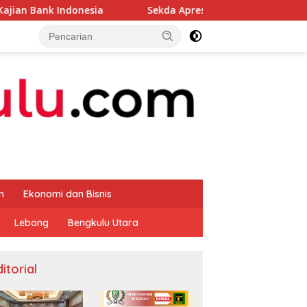
esia
Sekda Apresiasi Inspektorat Provinsi Bengkulu Du
m
Ekonomi dan Bisnis
Lebong
Bengkulu Utara
itorial