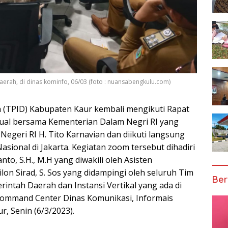
aerah, di dinas kominfo, 06/03 (foto : nuansabengkulu.com)
h (TPID) Kabupaten Kaur kembali mengikuti Rapat
rtual bersama Kementerian Dalam Negri RI yang
egeri RI H. Tito Karnavian dan diikuti langsung
asional di Jakarta. Kegiatan zoom tersebut dihadiri
to, S.H., M.H yang diwakili oleh Asisten
n Sirad, S. Sos yang didampingi oleh seluruh Tim
Ber
intah Daerah dan Instansi Vertikal yang ada di
Command Center Dinas Komunikasi, Informais
r, Senin (6/3/2023).