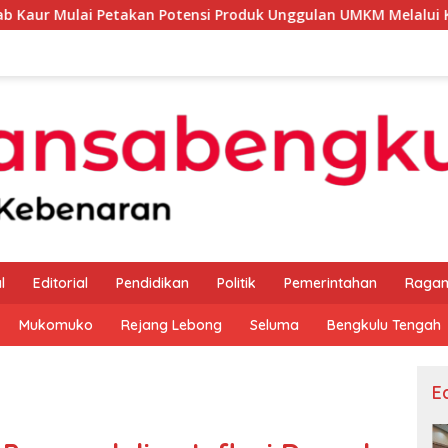
kan Potensi Produk Unggulan UMKM Melalui Kajian Bank Indon
l
Editorial
Pendidikan
Politik
Pemerintahan
Raga
Mukomuko
Rejang Lebong
Seluma
Bengkulu Tengah
Ed