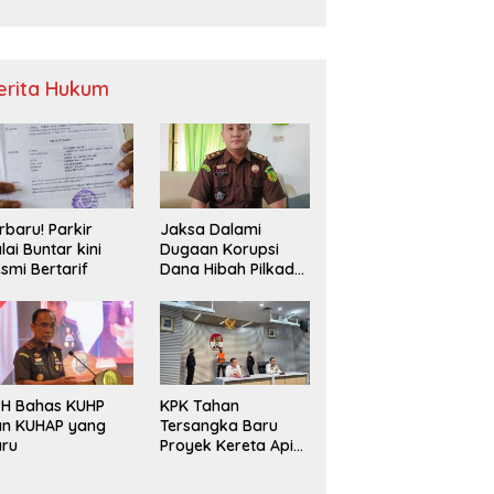
Sampah
erita Hukum
rbaru! Parkir
Jaksa Dalami
lai Buntar kini
Dugaan Korupsi
smi Bertarif
Dana Hibah Pilkada
2024 di Bawaslu
Kaur
PH Bahas KUHP
KPK Tahan
an KUHAP yang
Tersangka Baru
aru
Proyek Kereta Api
Medan