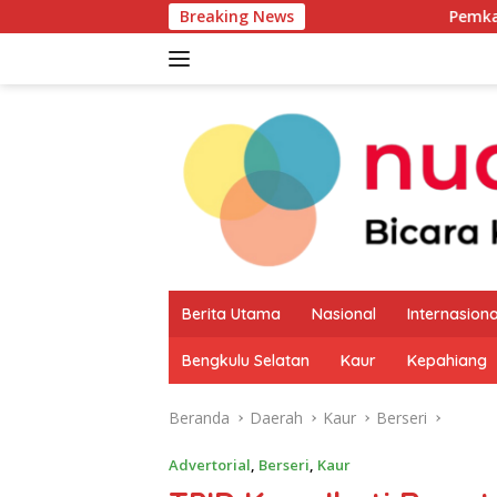
Langsung
Breaking News
Pemkab Kaur Mulai Peta
ke
konten
Berita Utama
Nasional
Internasiona
Bengkulu Selatan
Kaur
Kepahiang
Beranda
Daerah
Kaur
Berseri
Advertorial
,
Berseri
,
Kaur