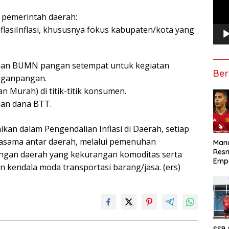
 pemerintah daerah:
lasiInflasi, khususnya fokus kabupaten/kota yang
 dan BUMN pangan setempat untuk kegiatan
Ber
anganpangan.
Murah) di titik-titik konsumen.
dan dana BTT.
kan dalam Pengendalian Inflasi di Daerah, setiap
asama antar daerah, melalui pemenuhan
Manc
Res
engan daerah yang kekurangan komoditas serta
Emp
 kendala moda transportasi barang/jasa. (ers)
SSB