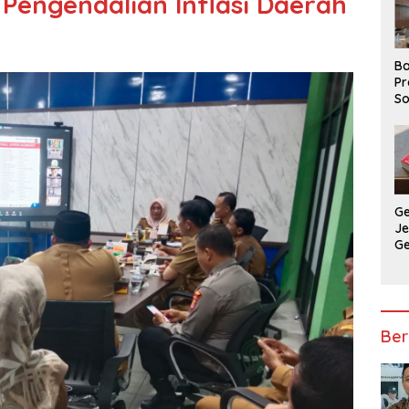
 Pengendalian Inflasi Daerah
Ba
Pr
So
P
P
Ba
G
J
G
Ju
Ja
Ber