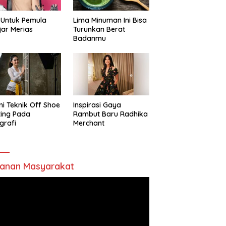
 Untuk Pemula
Lima Minuman Ini Bisa
jar Merias
Turunkan Berat
Badanmu
ni Teknik Off Shoe
Inspirasi Gaya
ting Pada
Rambut Baru Radhika
grafi
Merchant
anan Masyarakat
utar
o