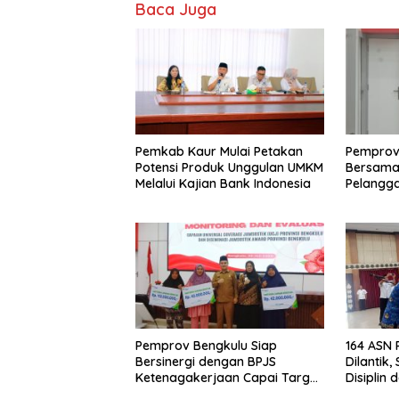
Baca Juga
Pemkab Kaur Mulai Petakan
Pemprov
Potensi Produk Unggulan UMKM
Bersama 
Melalui Kajian Bank Indonesia
Pelangga
Keamana
Harga TB
Sorotan
Pemprov Bengkulu Siap
164 ASN
Bersinergi dengan BPJS
Dilantik
Ketenagakerjaan Capai Target
Disiplin 
Universal Coverage Jamsostek
Aparatu