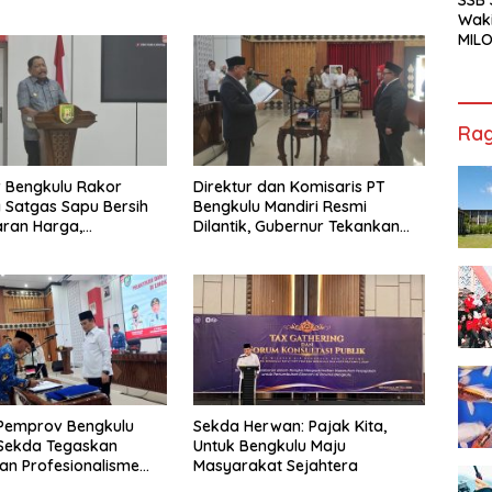
Waki
MILO
Cha
Jak
Rag
 Bengkulu Rakor
Direktur dan Komisaris PT
Satgas Sapu Bersih
Bengkulu Mandiri Resmi
ran Harga,
Dilantik, Gubernur Tekankan
n, dan Mutu Pangan,
Pentingnya Inovasi
S Sawit Masih Jadi
 Pemprov Bengkulu
Sekda Herwan: Pajak Kita,
, Sekda Tegaskan
Untuk Bengkulu Maju
dan Profesionalisme
Masyarakat Sejahtera
r