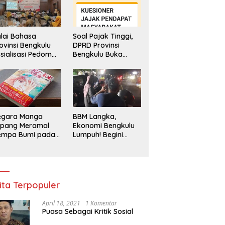
lai Bahasa
Soal Pajak Tinggi,
ovinsi Bengkulu
DPRD Provinsi
sialisasi Pedoman
Bengkulu Buka
engawasan
Layanan
enggunaan
Pengaduan
hasa Indonesia
Masyarakat
egara Manga
BBM Langka,
epang Meramal
Ekonomi Bengkulu
empa Bumi pada
Lumpuh! Begini
li 2025, Semua
Penjelasan
di Heboh
Gubernur
ita Terpopuler
April 18, 2021
1 Komentar
Puasa Sebagai Kritik Sosial