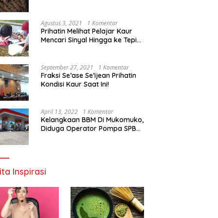
Agustus 3, 2021
1 Komentar
Prihatin Melihat Pelajar Kaur
Mencari Sinyal Hingga ke Tepi
Sungai, Pimpinan DPD RI:
Pemerintah Setempat Mesti
Segera Bertindak
September 27, 2021
1 Komentar
Fraksi Se’ase Se’ijean Prihatin
Kondisi Kaur Saat Ini!
April 13, 2022
1 Komentar
Kelangkaan BBM Di Mukomuko,
Diduga Operator Pompa SPBU
Bandaratu Stok Minyak Sendiri
ita Inspirasi