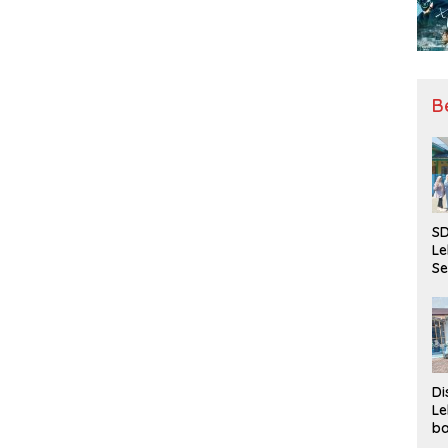
B
SD
Le
Se
da
Bu
Ka
Ja
Di
Le
ba
Be