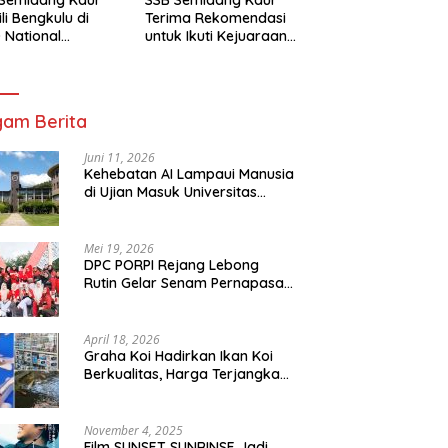
li Bengkulu di
Terima Rekomendasi
 National
untuk Ikuti Kejuaraan
mpionship 2026
Nasional Garuda Anak
arta
Nusantara 2026
am Berita
Juni 11, 2026
Kehebatan AI Lampaui Manusia
di Ujian Masuk Universitas
Tersulit Jepang
Mei 19, 2026
DPC PORPI Rejang Lebong
Rutin Gelar Senam Pernapasan
di Setia Negara Curup
April 18, 2026
Graha Koi Hadirkan Ikan Koi
Berkualitas, Harga Terjangkau
untuk Semua Kalangan
November 4, 2025
Film SUNSET SUNRINSE Jadi