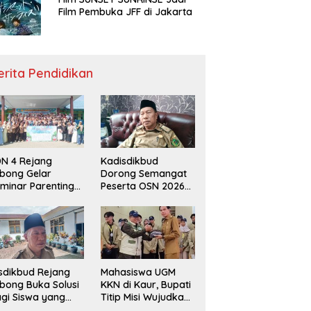
Film Pembuka JFF di Jakarta
erita Pendidikan
N 4 Rejang
Kadisdikbud
bong Gelar
Dorong Semangat
minar Parenting
Peserta OSN 2026
n Deklarasi Anti-
Demi Raih Prestasi
llying,
disdikbud: Patut
di Contoh
sdikbud Rejang
Mahasiswa UGM
bong Buka Solusi
KKN di Kaur, Bupati
gi Siswa yang
Titip Misi Wujudkan
lum Lolos SPMB
Daerah Bebas