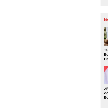
B
Te
Ba
Re
A
d
B