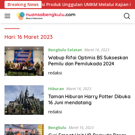
L
ai Petakan Potensi Produk Unggulan UMKM Melalui Kajian Bank
Breaking News
a
n
g
s
u
Hari:
16 Maret 2023
n
g
Bengkulu Selatan
Maret 16, 2023
k
Wabup Rifai Optimis BS Sukseskan
e
Pemilu dan Pemilukada 2024
k
redaksi
o
n
Hiburan
t
Maret 16, 2023
e
Taman Hiburan Harry Potter Dibuka
n
16 Juni mendatang
redaksi
Bengkulu
Maret 16, 2023