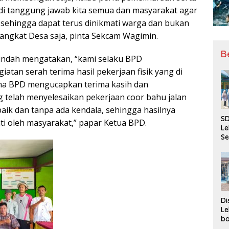
adi tanggung jawab kita semua dan masyarakat agar
i sehingga dapat terus dinikmati warga dan bukan
angkat Desa saja, pinta Sekcam Wagimin.
B
indah mengatakan, “kami selaku BPD
atan serah terima hasil pekerjaan fisik yang di
nama BPD mengucapkan terima kasih dan
 telah menyelesaikan pekerjaan coor bahu jalan
aik dan tanpa ada kendala, sehingga hasilnya
SD
i oleh masyarakat,” papar Ketua BPD.
Le
Se
da
Bu
Ka
Ja
Di
Le
ba
Be