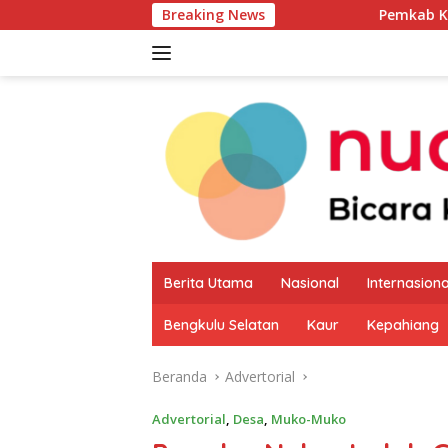
Langsung
Breaking News
Pemkab Kaur Mulai Petakan
ke
konten
Berita Utama
Nasional
Internasiona
Bengkulu Selatan
Kaur
Kepahiang
Beranda
Advertorial
Advertorial
,
Desa
,
Muko-Muko