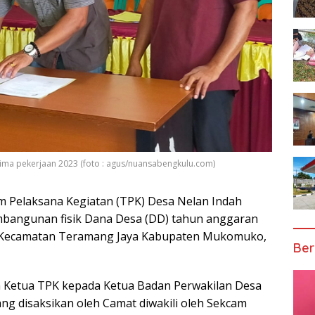
ima pekerjaan 2023 (foto : agus/nuansabengkulu.com)
m Pelaksana Kegiatan (TPK) Desa Nelan Indah
mbangunan fisik Dana Desa (DD) tahun anggaran
h, Kecamatan Teramang Jaya Kabupaten Mukomuko,
Ber
ra Ketua TPK kepada Ketua Badan Perwakilan Desa
ng disaksikan oleh Camat diwakili oleh Sekcam