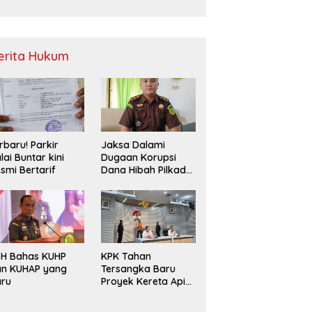
Sampah
erita Hukum
rbaru! Parkir
Jaksa Dalami
lai Buntar kini
Dugaan Korupsi
smi Bertarif
Dana Hibah Pilkada
2024 di Bawaslu
Kaur
PH Bahas KUHP
KPK Tahan
an KUHAP yang
Tersangka Baru
aru
Proyek Kereta Api
Medan