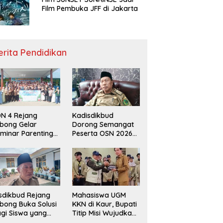
Film Pembuka JFF di Jakarta
erita Pendidikan
N 4 Rejang
Kadisdikbud
bong Gelar
Dorong Semangat
minar Parenting
Peserta OSN 2026
n Deklarasi Anti-
Demi Raih Prestasi
llying,
disdikbud: Patut
di Contoh
sdikbud Rejang
Mahasiswa UGM
bong Buka Solusi
KKN di Kaur, Bupati
gi Siswa yang
Titip Misi Wujudkan
lum Lolos SPMB
Daerah Bebas