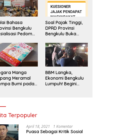
lai Bahasa
Soal Pajak Tinggi,
ovinsi Bengkulu
DPRD Provinsi
sialisasi Pedoman
Bengkulu Buka
engawasan
Layanan
enggunaan
Pengaduan
hasa Indonesia
Masyarakat
egara Manga
BBM Langka,
epang Meramal
Ekonomi Bengkulu
empa Bumi pada
Lumpuh! Begini
li 2025, Semua
Penjelasan
di Heboh
Gubernur
ita Terpopuler
April 18, 2021
1 Komentar
Puasa Sebagai Kritik Sosial