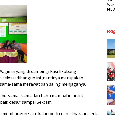
Waki
MILO
Cha
Jak
Rag
Wagimin yang di dampingi Kasi Ekobang
h selesai dibangun ini ,nantinya merupakan
 sama-sama merawat dan saling menjaganya.
uk bersama_ sama dan bahu membahu untuk
aik desa,” sampai Sekcam.
 membangun saja, kalau perlu pemeliharaan serta