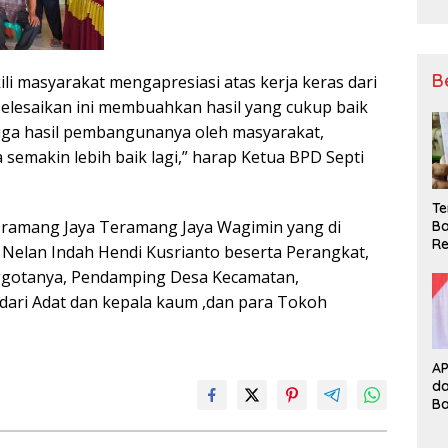
B
li masyarakat mengapresiasi atas kerja keras dari
selesaikan ini membuahkan hasil yang cukup baik
 juga hasil pembangunanya oleh masyarakat,
emakin lebih baik lagi,” harap Ketua BPD Septi
Te
Tramang Jaya Teramang Jaya Wagimin yang di
Ba
Re
 Nelan Indah Hendi Kusrianto beserta Perangkat,
nggotanya, Pendamping Desa Kecamatan,
dari Adat dan kepala kaum ,dan para Tokoh
A
d
B