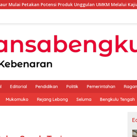
 Potensi Produk Unggulan UMKM Melalui Kajian Bank Indonesia
l
Editorial
Pendidikan
Politik
Pemerintahan
Raga
Mukomuko
Rejang Lebong
Seluma
Bengkulu Tengah
Ed