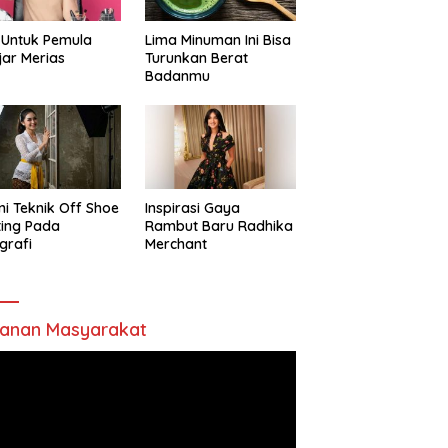
 Untuk Pemula
Lima Minuman Ini Bisa
jar Merias
Turunkan Berat
Badanmu
ni Teknik Off Shoe
Inspirasi Gaya
ting Pada
Rambut Baru Radhika
grafi
Merchant
anan Masyarakat
utar
o