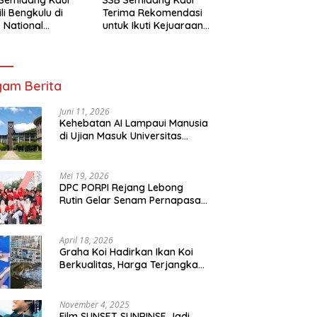
li Bengkulu di
Terima Rekomendasi
 National
untuk Ikuti Kejuaraan
mpionship 2026
Nasional Garuda Anak
arta
Nusantara 2026
am Berita
Juni 11, 2026
Kehebatan AI Lampaui Manusia
di Ujian Masuk Universitas
Tersulit Jepang
Mei 19, 2026
DPC PORPI Rejang Lebong
Rutin Gelar Senam Pernapasan
di Setia Negara Curup
April 18, 2026
Graha Koi Hadirkan Ikan Koi
Berkualitas, Harga Terjangkau
untuk Semua Kalangan
November 4, 2025
Film SUNSET SUNRINSE Jadi