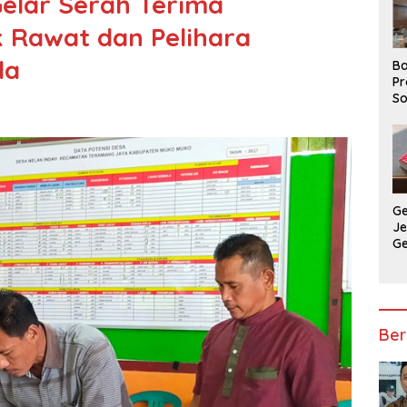
elar Serah Terima
k Rawat dan Pelihara
da
Ba
Pr
So
P
P
Ba
G
J
G
Ju
Ja
Ber