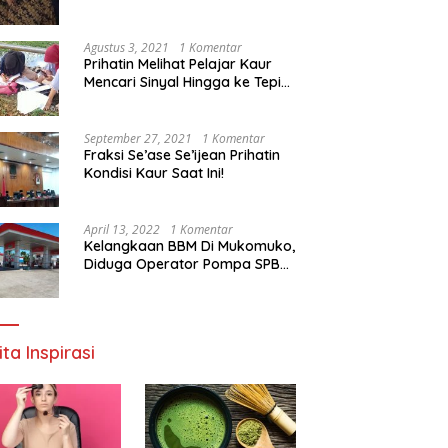
Agustus 3, 2021
1 Komentar
Prihatin Melihat Pelajar Kaur
Mencari Sinyal Hingga ke Tepi
Sungai, Pimpinan DPD RI:
Pemerintah Setempat Mesti
Segera Bertindak
September 27, 2021
1 Komentar
Fraksi Se’ase Se’ijean Prihatin
Kondisi Kaur Saat Ini!
April 13, 2022
1 Komentar
Kelangkaan BBM Di Mukomuko,
Diduga Operator Pompa SPBU
Bandaratu Stok Minyak Sendiri
ita Inspirasi