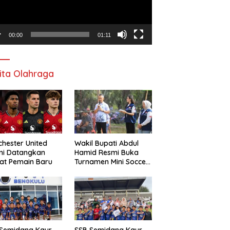
00:00
01:11
ita Olahraga
hester United
Wakil Bupati Abdul
mi Datangkan
Hamid Resmi Buka
at Pemain Baru
Turnamen Mini Soccer
Awat Mata Cup VI
 Semidang Kaur
SSB Semidang Kaur