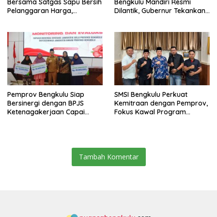
Bersama Satgas Sapu Bersih
Bengkulu Mandiri Resmi
Pelanggaran Harga,
Dilantik, Gubernur Tekankan
Keamanan, dan Mutu
Pentingnya Inovasi
Pangan, Harga TBS Sawit
Masih Jadi Sorotan
Pemprov Bengkulu Siap
SMSI Bengkulu Perkuat
Bersinergi dengan BPJS
Kemitraan dengan Pemprov,
Ketenagakerjaan Capai
Fokus Kawal Program
Target Universal Coverage
Pembangunan
Jamsostek
Tambah Komentar