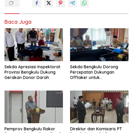
Baca Juga
Sekda Apresiasi Inspektorat
Sekda Bengkulu Dorong
Provinsi Bengkulu Dukung
Percepatan Dukungan
Gerakan Donor Darah
Offtaker untuk
Pembangunan TPST Regional
Pemprov Bengkulu Rakor
Direktur dan Komisaris PT