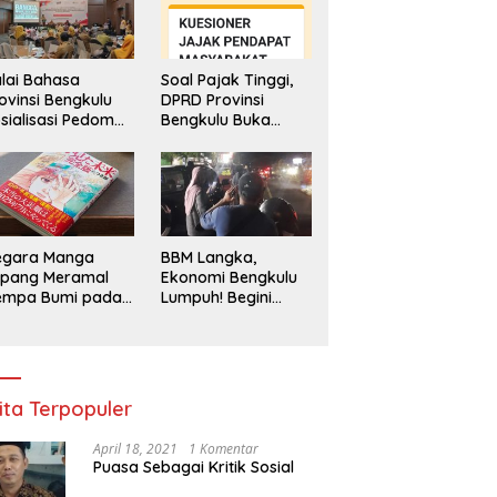
lai Bahasa
Soal Pajak Tinggi,
ovinsi Bengkulu
DPRD Provinsi
sialisasi Pedoman
Bengkulu Buka
engawasan
Layanan
enggunaan
Pengaduan
hasa Indonesia
Masyarakat
egara Manga
BBM Langka,
epang Meramal
Ekonomi Bengkulu
empa Bumi pada
Lumpuh! Begini
li 2025, Semua
Penjelasan
di Heboh
Gubernur
ita Terpopuler
April 18, 2021
1 Komentar
Puasa Sebagai Kritik Sosial