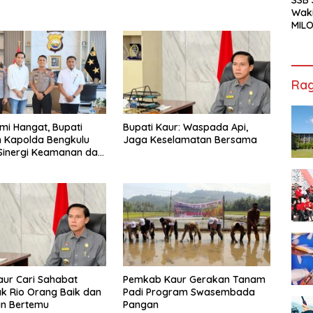
Waki
MILO
Cha
Jak
Rag
hmi Hangat, Bupati
Bupati Kaur: Waspada Api,
 Kapolda Bengkulu
Jaga Keselamatan Bersama
Sinergi Keamanan dan
gunan
aur Cari Sahabat
Pemkab Kaur Gerakan Tanam
k Rio Orang Baik dan
Padi Program Swasembada
in Bertemu
Pangan