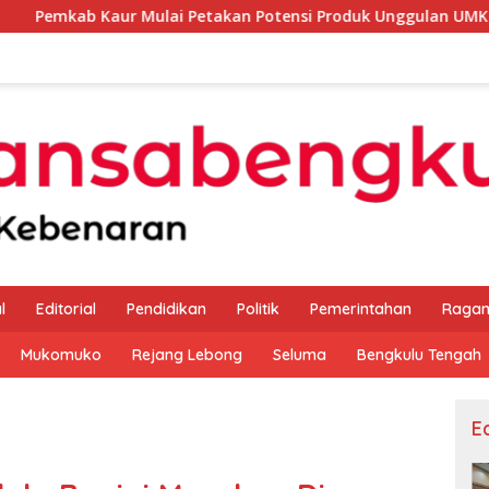
 Mulai Petakan Potensi Produk Unggulan UMKM Melalui Kajian 
l
Editorial
Pendidikan
Politik
Pemerintahan
Raga
Mukomuko
Rejang Lebong
Seluma
Bengkulu Tengah
Ed