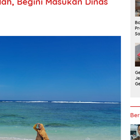
dah, Begini Masukan Dinas
Ba
Pr
So
P
P
Ba
G
J
G
Ju
Ja
Ber