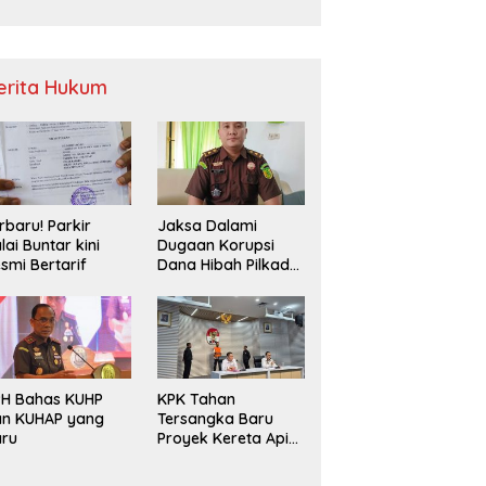
Sampah
erita Hukum
rbaru! Parkir
Jaksa Dalami
lai Buntar kini
Dugaan Korupsi
smi Bertarif
Dana Hibah Pilkada
2024 di Bawaslu
Kaur
PH Bahas KUHP
KPK Tahan
an KUHAP yang
Tersangka Baru
aru
Proyek Kereta Api
Medan