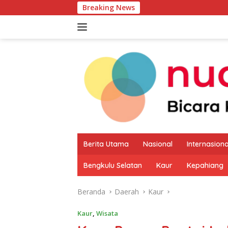
Langsung
Breaking News
Pemkab Kaur
ke
konten
Berita Utama
Nasional
Internasiona
Bengkulu Selatan
Kaur
Kepahiang
Beranda
Daerah
Kaur
Kaur
,
Wisata