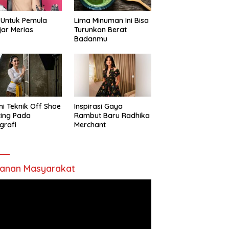
 Untuk Pemula
Lima Minuman Ini Bisa
jar Merias
Turunkan Berat
Badanmu
ni Teknik Off Shoe
Inspirasi Gaya
ting Pada
Rambut Baru Radhika
grafi
Merchant
anan Masyarakat
utar
o