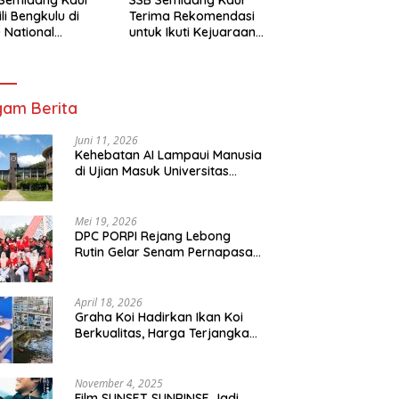
li Bengkulu di
Terima Rekomendasi
 National
untuk Ikuti Kejuaraan
mpionship 2026
Nasional Garuda Anak
arta
Nusantara 2026
am Berita
Juni 11, 2026
Kehebatan AI Lampaui Manusia
di Ujian Masuk Universitas
Tersulit Jepang
Mei 19, 2026
DPC PORPI Rejang Lebong
Rutin Gelar Senam Pernapasan
di Setia Negara Curup
April 18, 2026
Graha Koi Hadirkan Ikan Koi
Berkualitas, Harga Terjangkau
untuk Semua Kalangan
November 4, 2025
Film SUNSET SUNRINSE Jadi