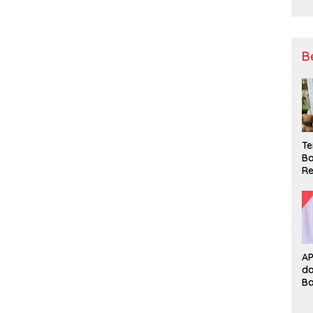
B
Te
Ba
Re
A
d
B