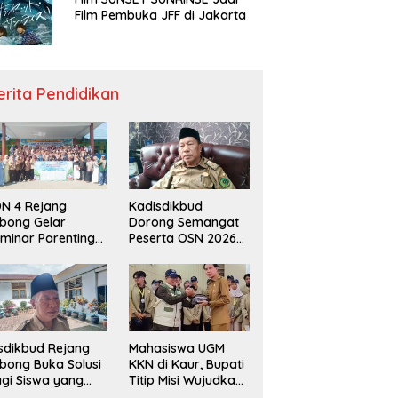
Film Pembuka JFF di Jakarta
erita Pendidikan
N 4 Rejang
Kadisdikbud
bong Gelar
Dorong Semangat
minar Parenting
Peserta OSN 2026
n Deklarasi Anti-
Demi Raih Prestasi
llying,
disdikbud: Patut
di Contoh
sdikbud Rejang
Mahasiswa UGM
bong Buka Solusi
KKN di Kaur, Bupati
gi Siswa yang
Titip Misi Wujudkan
lum Lolos SPMB
Daerah Bebas