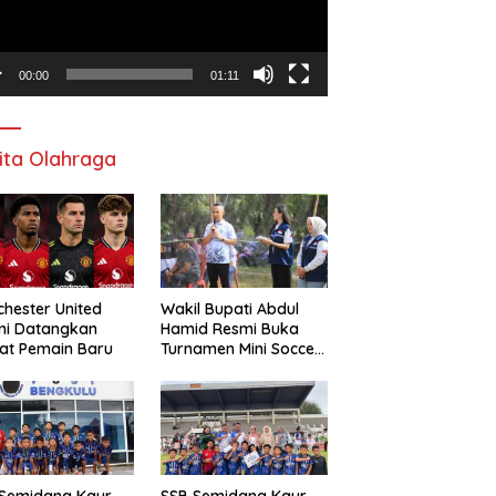
00:00
01:11
ita Olahraga
hester United
Wakil Bupati Abdul
mi Datangkan
Hamid Resmi Buka
at Pemain Baru
Turnamen Mini Soccer
Awat Mata Cup VI
 Semidang Kaur
SSB Semidang Kaur