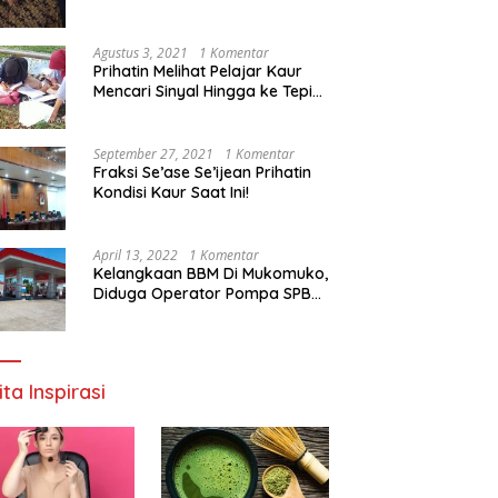
Agustus 3, 2021
1 Komentar
Prihatin Melihat Pelajar Kaur
Mencari Sinyal Hingga ke Tepi
Sungai, Pimpinan DPD RI:
Pemerintah Setempat Mesti
Segera Bertindak
September 27, 2021
1 Komentar
Fraksi Se’ase Se’ijean Prihatin
Kondisi Kaur Saat Ini!
April 13, 2022
1 Komentar
Kelangkaan BBM Di Mukomuko,
Diduga Operator Pompa SPBU
Bandaratu Stok Minyak Sendiri
ita Inspirasi