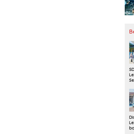
B
SD
Le
Se
da
Bu
Ka
Ja
Di
Le
ba
Be