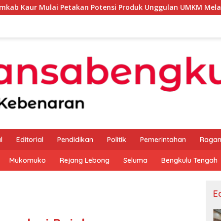
i Petakan Potensi Produk Unggulan UMKM Melalui Kajian Bank 
l
Editorial
Pendidikan
Politik
Pemerintahan
Raga
Mukomuko
Rejang Lebong
Seluma
Bengkulu Tengah
Ed