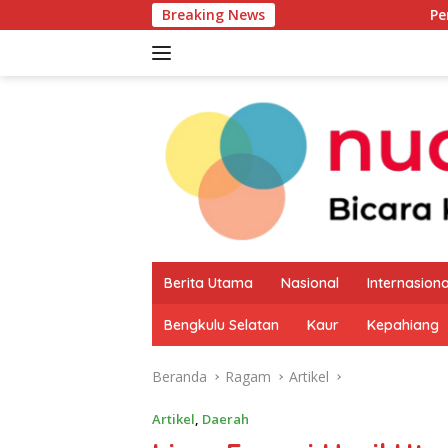
Langsung
Breaking News
Pemkab Kaur Mula
ke
konten
Berita Utama
Nasional
Internasiona
Bengkulu Selatan
Kaur
Kepahiang
Beranda
Ragam
Artikel
Artikel
,
Daerah