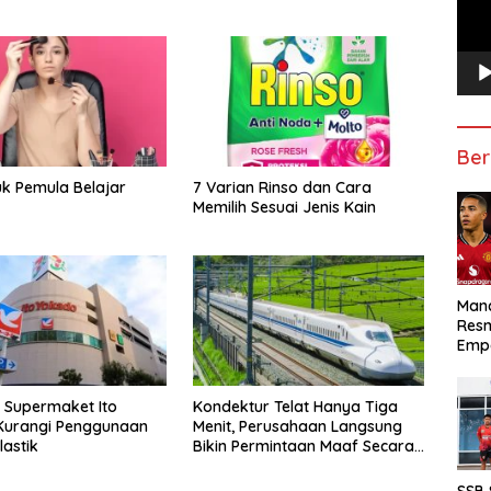
Ber
uk Pemula Belajar
7 Varian Rinso dan Cara
Memilih Sesuai Jenis Kain
Manc
Res
Emp
 Supermaket Ito
Kondektur Telat Hanya Tiga
Kurangi Penggunaan
Menit, Perusahaan Langsung
astik
Bikin Permintaan Maaf Secara
Resmi
SSB