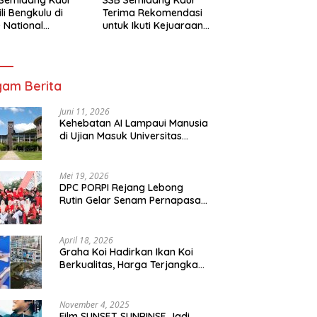
li Bengkulu di
Terima Rekomendasi
 National
untuk Ikuti Kejuaraan
mpionship 2026
Nasional Garuda Anak
arta
Nusantara 2026
am Berita
Juni 11, 2026
Kehebatan AI Lampaui Manusia
di Ujian Masuk Universitas
Tersulit Jepang
Mei 19, 2026
DPC PORPI Rejang Lebong
Rutin Gelar Senam Pernapasan
di Setia Negara Curup
April 18, 2026
Graha Koi Hadirkan Ikan Koi
Berkualitas, Harga Terjangkau
untuk Semua Kalangan
November 4, 2025
Film SUNSET SUNRINSE Jadi