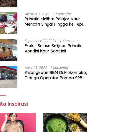
Agustus 3, 2021
1 Komentar
Prihatin Melihat Pelajar Kaur
Mencari Sinyal Hingga ke Tepi
Sungai, Pimpinan DPD RI:
Pemerintah Setempat Mesti
Segera Bertindak
September 27, 2021
1 Komentar
Fraksi Se’ase Se’ijean Prihatin
Kondisi Kaur Saat Ini!
April 13, 2022
1 Komentar
Kelangkaan BBM Di Mukomuko,
Diduga Operator Pompa SPBU
Bandaratu Stok Minyak Sendiri
ita Inspirasi