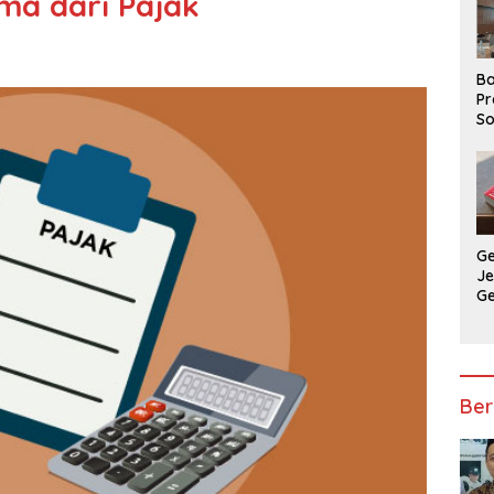
ma dari Pajak
Ba
Pr
So
P
P
Ba
G
J
G
Ju
Ja
Ber