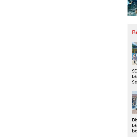
B
SD
Le
Se
da
Bu
Ka
Ja
Di
Le
ba
Be