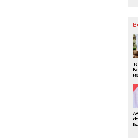
B
Te
Ba
Re
A
d
B