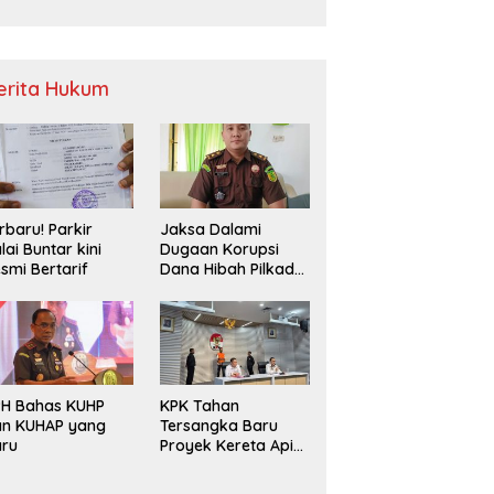
Sampah
erita Hukum
rbaru! Parkir
Jaksa Dalami
lai Buntar kini
Dugaan Korupsi
smi Bertarif
Dana Hibah Pilkada
2024 di Bawaslu
Kaur
PH Bahas KUHP
KPK Tahan
an KUHAP yang
Tersangka Baru
aru
Proyek Kereta Api
Medan