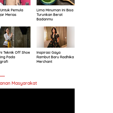
 Untuk Pemula
Lima Minuman Ini Bisa
jar Merias
Turunkan Berat
Badanmu
ni Teknik Off Shoe
Inspirasi Gaya
ting Pada
Rambut Baru Radhika
grafi
Merchant
anan Masyarakat
utar
o