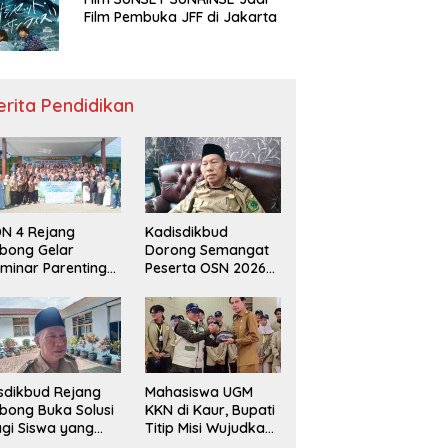
Film Pembuka JFF di Jakarta
erita Pendidikan
N 4 Rejang
Kadisdikbud
bong Gelar
Dorong Semangat
minar Parenting
Peserta OSN 2026
n Deklarasi Anti-
Demi Raih Prestasi
llying,
disdikbud: Patut
di Contoh
sdikbud Rejang
Mahasiswa UGM
bong Buka Solusi
KKN di Kaur, Bupati
gi Siswa yang
Titip Misi Wujudkan
lum Lolos SPMB
Daerah Bebas