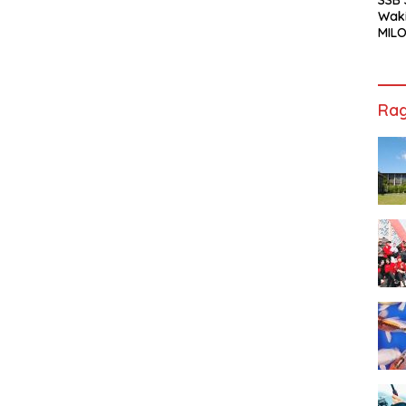
Waki
MILO
Cha
Jak
Rag