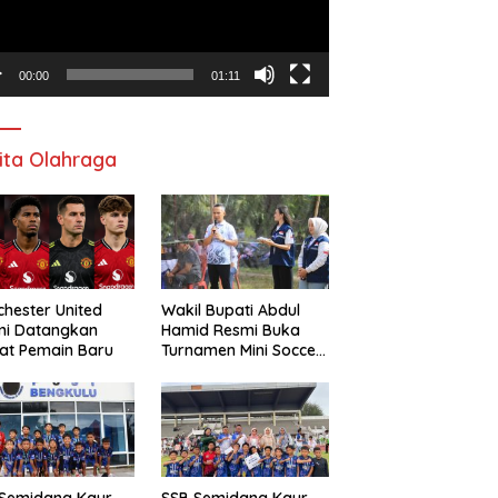
00:00
01:11
ita Olahraga
hester United
Wakil Bupati Abdul
mi Datangkan
Hamid Resmi Buka
at Pemain Baru
Turnamen Mini Soccer
Awat Mata Cup VI
 Semidang Kaur
SSB Semidang Kaur