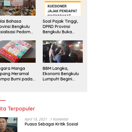
lai Bahasa
Soal Pajak Tinggi,
ovinsi Bengkulu
DPRD Provinsi
sialisasi Pedoman
Bengkulu Buka
engawasan
Layanan
enggunaan
Pengaduan
hasa Indonesia
Masyarakat
egara Manga
BBM Langka,
epang Meramal
Ekonomi Bengkulu
empa Bumi pada
Lumpuh! Begini
li 2025, Semua
Penjelasan
di Heboh
Gubernur
ita Terpopuler
April 18, 2021
1 Komentar
Puasa Sebagai Kritik Sosial