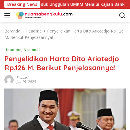
L
an Potensi Produk Unggulan UMKM Melalui Kajian Bank Indones
Breaking News
a
n
g
s
Beranda
Headline
Penyelidikan Harta Dito Ariotedjo Rp.126
u
M. Berikut Penjelasannya!
n
g
Headline
,
Nasional
k
Penyelidikan Harta Dito Ariotedjo
e
Rp.126 M. Berikut Penjelasannya!
k
o
Redaksi
n
Juli 19, 2023
t
e
n