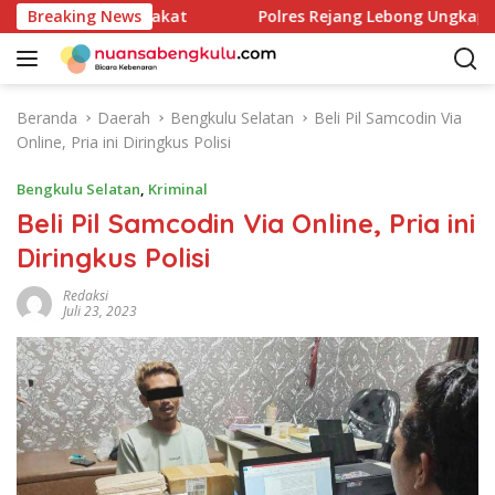
L
k untuk Masyarakat
Breaking News
Polres Rejang Lebong Ungkap Dua 
a
n
g
s
Beranda
Daerah
Bengkulu Selatan
Beli Pil Samcodin Via
u
Online, Pria ini Diringkus Polisi
n
g
Bengkulu Selatan
,
Kriminal
k
Beli Pil Samcodin Via Online, Pria ini
e
Diringkus Polisi
k
o
Redaksi
n
Juli 23, 2023
t
e
n