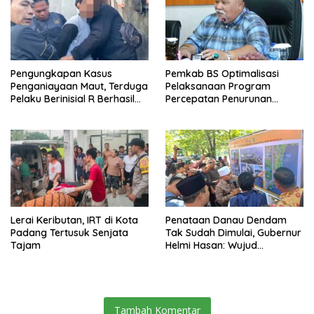
Pengungkapan Kasus
Pemkab BS Optimalisasi
Penganiayaan Maut, Terduga
Pelaksanaan Program
Pelaku Berinisial R Berhasil
Percepatan Penurunan
Ditangkap
Stunting
Lerai Keributan, IRT di Kota
Penataan Danau Dendam
Padang Tertusuk Senjata
Tak Sudah Dimulai, Gubernur
Tajam
Helmi Hasan: Wujud
Transformasi Pariwisata
Bengkulu yang Modern dan
Berdaya Saing
Tambah Komentar