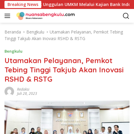
L
Potensi Produk Unggulan UMKM Melalui Kajian Bank Indonesia
Breaking News
a
n
g
s
Beranda
Bengkulu
Utamakan Pelayanan, Pemkot Tebing
u
Tinggi Takjub Akan Inovasi RSHD & RSTG
n
g
Bengkulu
k
Utamakan Pelayanan, Pemkot
e
Tebing Tinggi Takjub Akan Inovasi
k
o
RSHD & RSTG
n
t
Redaksi
Juli 28, 2023
e
n