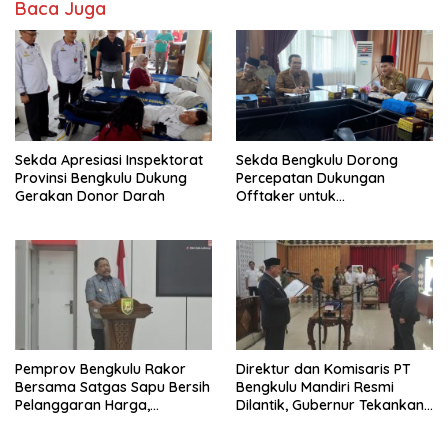
Baca Juga
Sekda Apresiasi Inspektorat
Sekda Bengkulu Dorong
Provinsi Bengkulu Dukung
Percepatan Dukungan
Gerakan Donor Darah
Offtaker untuk
Pembangunan TPST Regional
Pemprov Bengkulu Rakor
Direktur dan Komisaris PT
Bersama Satgas Sapu Bersih
Bengkulu Mandiri Resmi
Pelanggaran Harga,
Dilantik, Gubernur Tekankan
Keamanan, dan Mutu
Pentingnya Inovasi
Pangan, Harga TBS Sawit