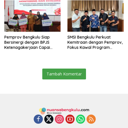
Masih Jadi Sorotan
Pemprov Bengkulu Siap
SMSI Bengkulu Perkuat
Bersinergi dengan BPJS
Kemitraan dengan Pemprov,
Ketenagakerjaan Capai
Fokus Kawal Program
Target Universal Coverage
Pembangunan
Jamsostek
Tambah Komentar