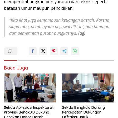
mempertimbangkan persyaratan dan teknis seperti
batasan umur maupun pendidikan.
“Kita lihat juga kemampuan keuangan daerah. Karena
siapa tahu, pembiayaan pegawai PPT ini, ada bantuan
dari pemerintah pusat,” pungkasnya.
(ag)
Baca Juga
Sekda Apresiasi Inspektorat
Sekda Bengkulu Dorong
Provinsi Bengkulu Dukung
Percepatan Dukungan
Gerakan Donor Darah
Offtaker untuk