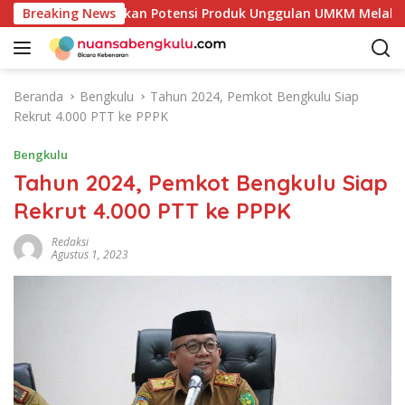
L
aur Mulai Petakan Potensi Produk Unggulan UMKM Melalui Kaji
Breaking News
a
n
g
s
Beranda
Bengkulu
Tahun 2024, Pemkot Bengkulu Siap
u
Rekrut 4.000 PTT ke PPPK
n
g
Bengkulu
k
Tahun 2024, Pemkot Bengkulu Siap
e
Rekrut 4.000 PTT ke PPPK
k
o
Redaksi
n
Agustus 1, 2023
t
e
n