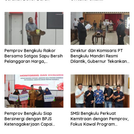
Pembangunan TPST Regional
Pemprov Bengkulu Rakor
Direktur dan Komisaris PT
Bersama Satgas Sapu Bersih
Bengkulu Mandiri Resmi
Pelanggaran Harga,
Dilantik, Gubernur Tekankan
Keamanan, dan Mutu
Pentingnya Inovasi
Pangan, Harga TBS Sawit
Masih Jadi Sorotan
Pemprov Bengkulu Siap
SMSI Bengkulu Perkuat
Bersinergi dengan BPJS
Kemitraan dengan Pemprov,
Ketenagakerjaan Capai
Fokus Kawal Program
Target Universal Coverage
Pembangunan