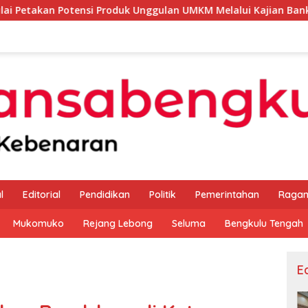
ensi Produk Unggulan UMKM Melalui Kajian Bank Indonesia
l
Editorial
Pendidikan
Politik
Pemerintahan
Raga
Mukomuko
Rejang Lebong
Seluma
Bengkulu Tengah
Ed