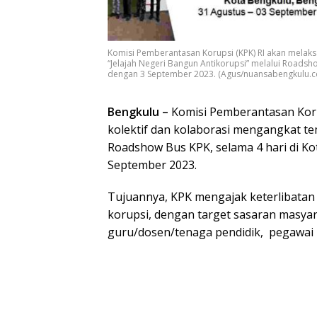
Komisi Pemberantasan Korupsi (KPK) RI akan melak
“Jelajah Negeri Bangun Antikorupsi” melalui Roadsh
dengan 3 September 2023. (Agus/nuansabengkulu.
Bengkulu –
Komisi Pemberantasan Koru
kolektif dan kolaborasi mengangkat te
Roadshow Bus KPK, selama 4 hari di Ko
September 2023.
Tujuannya, KPK mengajak keterlibata
korupsi, dengan target sasaran masyar
guru/dosen/tenaga pendidik, pegawai