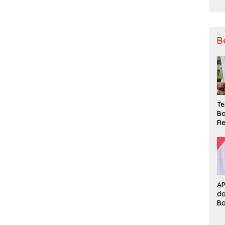
B
Te
Ba
Re
A
d
B