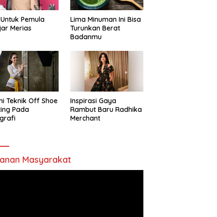
 Untuk Pemula
Lima Minuman Ini Bisa
jar Merias
Turunkan Berat
Badanmu
ni Teknik Off Shoe
Inspirasi Gaya
ting Pada
Rambut Baru Radhika
grafi
Merchant
anan Masyarakat
utar
o