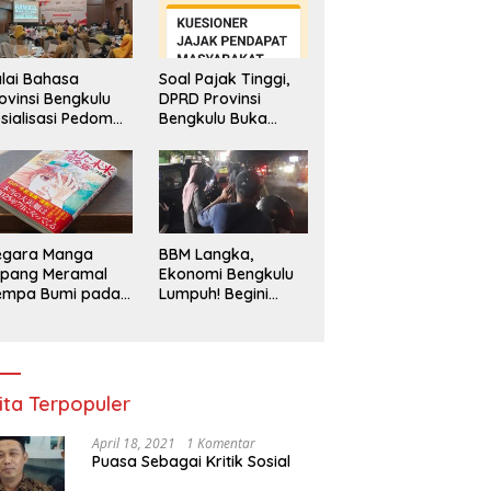
lai Bahasa
Soal Pajak Tinggi,
ovinsi Bengkulu
DPRD Provinsi
sialisasi Pedoman
Bengkulu Buka
engawasan
Layanan
enggunaan
Pengaduan
hasa Indonesia
Masyarakat
egara Manga
BBM Langka,
epang Meramal
Ekonomi Bengkulu
empa Bumi pada
Lumpuh! Begini
li 2025, Semua
Penjelasan
di Heboh
Gubernur
ita Terpopuler
April 18, 2021
1 Komentar
Puasa Sebagai Kritik Sosial