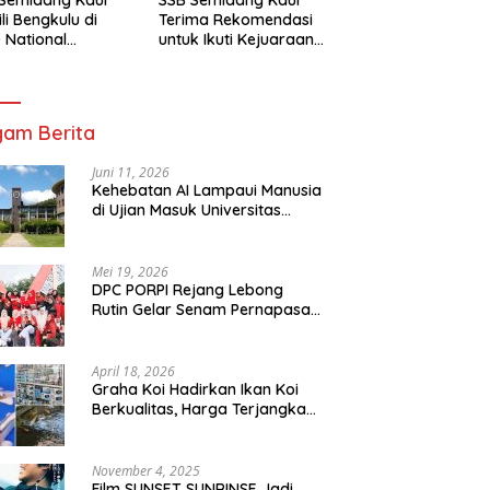
li Bengkulu di
Terima Rekomendasi
 National
untuk Ikuti Kejuaraan
mpionship 2026
Nasional Garuda Anak
arta
Nusantara 2026
am Berita
Juni 11, 2026
Kehebatan AI Lampaui Manusia
di Ujian Masuk Universitas
Tersulit Jepang
Mei 19, 2026
DPC PORPI Rejang Lebong
Rutin Gelar Senam Pernapasan
di Setia Negara Curup
April 18, 2026
Graha Koi Hadirkan Ikan Koi
Berkualitas, Harga Terjangkau
untuk Semua Kalangan
November 4, 2025
Film SUNSET SUNRINSE Jadi