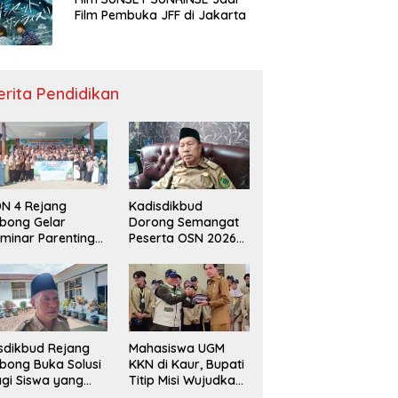
Film Pembuka JFF di Jakarta
erita Pendidikan
N 4 Rejang
Kadisdikbud
bong Gelar
Dorong Semangat
minar Parenting
Peserta OSN 2026
n Deklarasi Anti-
Demi Raih Prestasi
llying,
disdikbud: Patut
di Contoh
sdikbud Rejang
Mahasiswa UGM
bong Buka Solusi
KKN di Kaur, Bupati
gi Siswa yang
Titip Misi Wujudkan
lum Lolos SPMB
Daerah Bebas