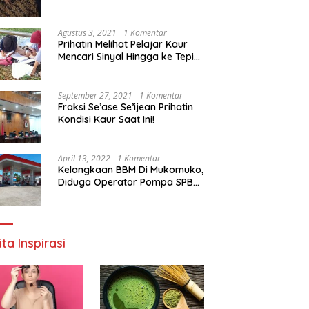
Agustus 3, 2021
1 Komentar
Prihatin Melihat Pelajar Kaur
Mencari Sinyal Hingga ke Tepi
Sungai, Pimpinan DPD RI:
Pemerintah Setempat Mesti
Segera Bertindak
September 27, 2021
1 Komentar
Fraksi Se’ase Se’ijean Prihatin
Kondisi Kaur Saat Ini!
April 13, 2022
1 Komentar
Kelangkaan BBM Di Mukomuko,
Diduga Operator Pompa SPBU
Bandaratu Stok Minyak Sendiri
ita Inspirasi