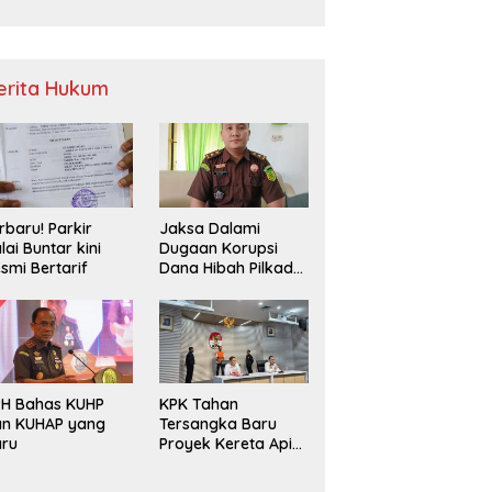
Sampah
erita Hukum
rbaru! Parkir
Jaksa Dalami
lai Buntar kini
Dugaan Korupsi
smi Bertarif
Dana Hibah Pilkada
2024 di Bawaslu
Kaur
PH Bahas KUHP
KPK Tahan
an KUHAP yang
Tersangka Baru
aru
Proyek Kereta Api
Medan