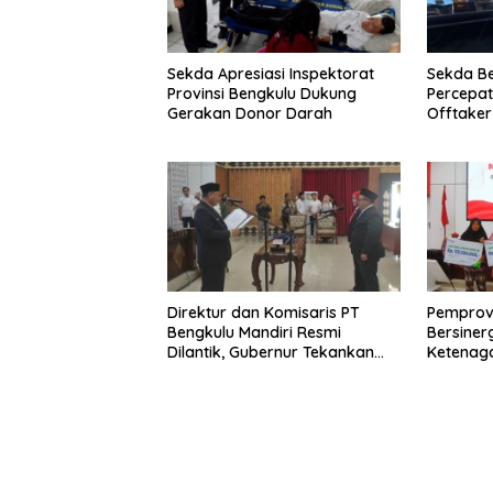
Sekda Apresiasi Inspektorat
Sekda B
Provinsi Bengkulu Dukung
Percepa
Gerakan Donor Darah
Offtake
TPST Reg
Direktur dan Komisaris PT
Pemprov
Bengkulu Mandiri Resmi
Bersiner
Dilantik, Gubernur Tekankan
Ketenaga
Pentingnya Inovasi
Universa