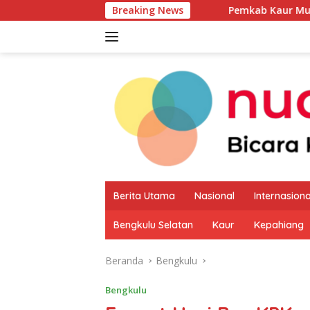
Langsung
Breaking News
Pemkab Kaur Mulai Petakan Pot
ke
konten
Berita Utama
Nasional
Internasiona
Bengkulu Selatan
Kaur
Kepahiang
Beranda
Bengkulu
Bengkulu