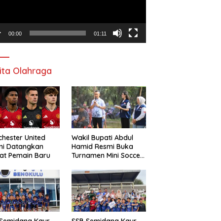
00:00
01:11
ita Olahraga
hester United
Wakil Bupati Abdul
mi Datangkan
Hamid Resmi Buka
at Pemain Baru
Turnamen Mini Soccer
Awat Mata Cup VI
 Semidang Kaur
SSB Semidang Kaur