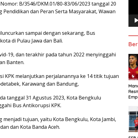
 Nomor: B/3546/DKM.01/80-83/06/2023 tanggal 20
ng Pendidikan dan Peran Serta Masyarakat, Wawan
 diluncurkan sampai dengan sekarang, Bus
 kota di Pulau Jawa dan Bali.
Ber
id-19, dan terakhir pada tahun 2022 menyinggahi
an Banten.
i KPK melanjutkan perjalanannya ke 14 titik tujuan
abodetabek, Karawang dan Bandung,
Manc
Res
Emp
ada tanggal 31 Agustus 2023, Kota Bengkulu
ggahi Bus Antikorupsi KPK.
g menjadi tujuan, yaitu Kota Bengkulu, Kota Jambi,
dan dan Kota Banda Aceh.
SSB