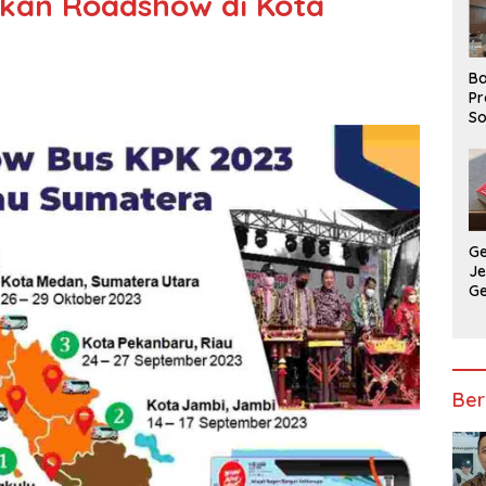
akan Roadshow di Kota
Ba
Pr
So
P
P
Ba
G
J
G
Ju
Ja
Ber