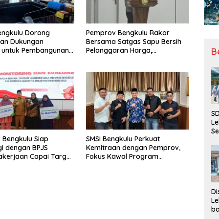
engkulu Dorong
Pemprov Bengkulu Rakor
tan Dukungan
Bersama Satgas Sapu Bersih
B
r untuk Pembangunan
Pelanggaran Harga,
ional
Keamanan, dan Mutu Pangan,
Harga TBS Sawit Masih Jadi
Sorotan
SD
Le
Se
 Bengkulu Siap
SMSI Bengkulu Perkuat
da
gi dengan BPJS
Kemitraan dengan Pemprov,
Bu
kerjaan Capai Target
Fokus Kawal Program
Ka
l Coverage Jamsostek
Pembangunan
Ja
Di
Le
ba
Be